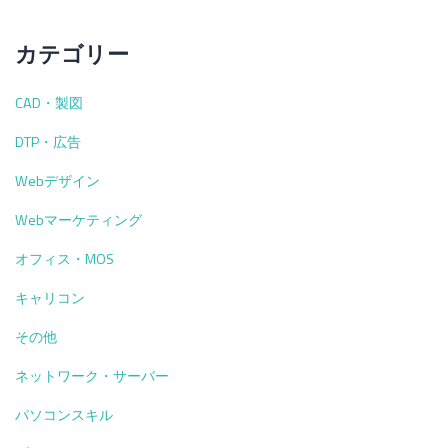
事
務
を
カテゴリー
勉
強
CAD・製図
し
て
DTP・広告
い
る
Webデザイン
人
Webマーケティング
必
見！】
オフィス・MOS
診
療
キャリコン
報
酬
その他
請
求！
ネットワーク・サーバー
初
パソコンスキル
診
料・