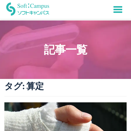
Tog
Skip
to
nav
content
記事一覧
タグ:
算定