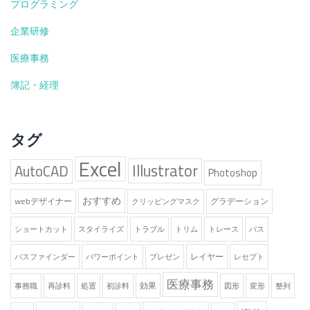
プログラミング
再
診
企業研修
料
の
医療事務
算
簿記・経理
定
の
方
法
タグ
Excel
Illustrator
AutoCAD
Photoshop
おすすめ
webデザイナー
グラデーション
クリッピングマスク
ショートカット
スタイライズ
トラブル
トリム
トレース
パス
レイヤー
パスファインダー
パワーポイント
プレゼン
レセプト
医療事務
効果
事務職
再診料
処置
初診料
図形
変形
整列