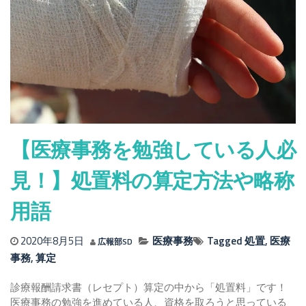
【医療事務を勉強している人必
見！】処置料の算定方法や略称
用語
2020年8月5日
医療事務
Tagged
処置
,
医療
広報部SD
事務
,
算定
診療報酬請求書（レセプト）算定の中から「処置料」です！
医療事務の勉強を進めている人、資格を取ろうと思っている