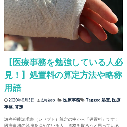
【医療事務を勉強している人必
見！】処置料の算定方法や略称
用語
2020年8月5日
医療事務
Tagged
処置
,
医療
広報部SD
事務
,
算定
診療報酬請求書（レセプト）算定の中から「処置料」です！
医療事務の勉強を進めている人、資格を取ろうと思っている