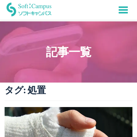
Tog
Skip
to
nav
content
記事一覧
タグ:
処置