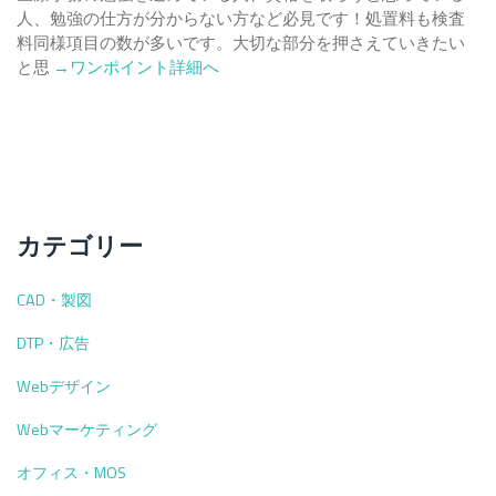
人、勉強の仕方が分からない方など必見です！処置料も検査
料同様項目の数が多いです。大切な部分を押さえていきたい
Read
と思
→ワンポイント詳細へ
more
about
【医
療
事
務
を
カテゴリー
勉
強
CAD・製図
し
て
DTP・広告
い
る
Webデザイン
人
Webマーケティング
必
見！】
オフィス・MOS
処