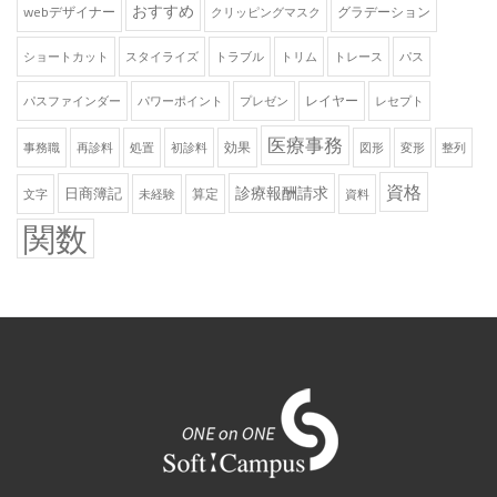
おすすめ
webデザイナー
グラデーション
クリッピングマスク
ショートカット
スタイライズ
トラブル
トリム
トレース
パス
レイヤー
パスファインダー
パワーポイント
プレゼン
レセプト
医療事務
効果
事務職
再診料
処置
初診料
図形
変形
整列
資格
診療報酬請求
日商簿記
算定
文字
未経験
資料
関数