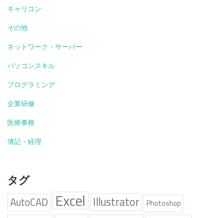
置
キャリコン
料
の
その他
算
定
ネットワーク・サーバー
方
パソコンスキル
法
や
プログラミング
略
称
企業研修
用
語
医療事務
簿記・経理
タグ
Excel
Illustrator
AutoCAD
Photoshop