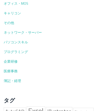
オフィス・MOS
診
療
キャリコン
報
酬
その他
請
求！
ネットワーク・サーバー
初
パソコンスキル
診
料・
プログラミング
再
診
企業研修
料
の
医療事務
算
簿記・経理
定
の
方
法
タグ
Excel