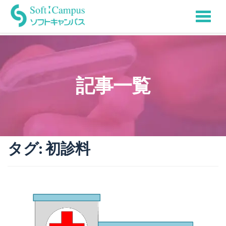
Tog
Skip
to
nav
content
記事一覧
タグ:
初診料