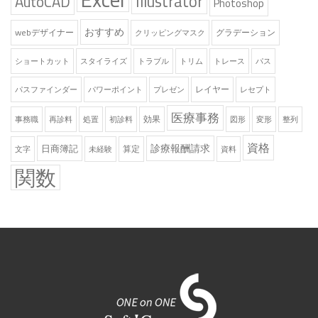
Illustrator
AutoCAD
Photoshop
おすすめ
webデザイナー
グラデーション
クリッピングマスク
ショートカット
スタイライズ
トラブル
トリム
トレース
パス
レイヤー
パスファインダー
パワーポイント
プレゼン
レセプト
医療事務
効果
事務職
再診料
処置
初診料
図形
変形
整列
資格
診療報酬請求
日商簿記
算定
文字
未経験
資料
関数