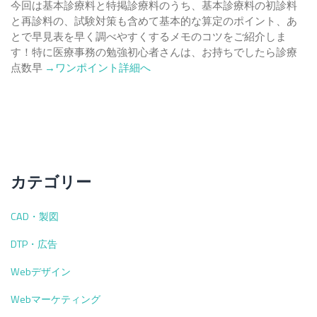
今回は基本診療料と特掲診療料のうち、基本診療料の初診料
と再診料の、試験対策も含めて基本的な算定のポイント、あ
とで早見表を早く調べやすくするメモのコツをご紹介しま
す！特に医療事務の勉強初心者さんは、お持ちでしたら診療
Read
点数早
→ワンポイント詳細へ
more
about
【医
療
事
務
を
カテゴリー
勉
強
CAD・製図
し
て
DTP・広告
い
る
Webデザイン
人
Webマーケティング
必
見！】