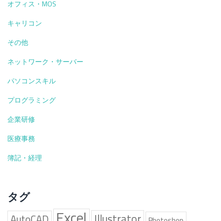
オフィス・MOS
な
使
キャリコン
い
方
その他
を
紹
ネットワーク・サーバー
介
パソコンスキル
プログラミング
企業研修
医療事務
簿記・経理
タグ
Excel
Illustrator
AutoCAD
Photoshop