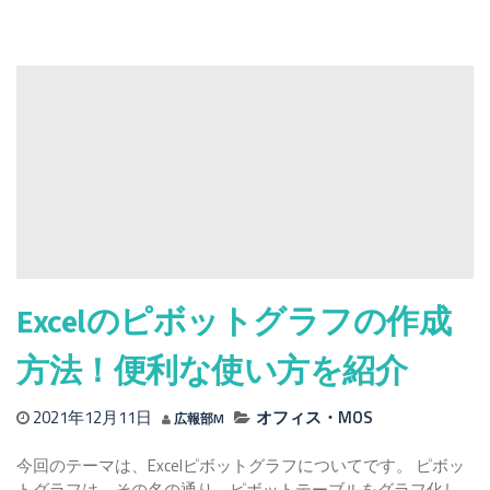
Excel（エ
ク
セ
ル）
で
重
ね
て
複
合
グ
ラ
フ
Excelのピボットグラフの作成
を
作
方法！便利な使い方を紹介
る
方
2021年12月11日
オフィス・MOS
広報部M
法
今回のテーマは、Excelピボットグラフについてです。 ピボッ
トグラフは、その名の通り、ピボットテーブルをグラフ化し