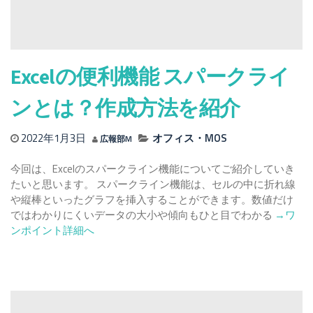
ル）
で
出
る
エ
Excelの便利機能 スパークライ
ラ
ー
ンとは？作成方法を紹介
値
の
2022年1月3日
オフィス・MOS
広報部M
原
因
今回は、Excelのスパークライン機能についてご紹介していき
と
たいと思います。 スパークライン機能は、セルの中に折れ線
対
や縦棒といったグラフを挿入することができます。数値だけ
処
Read
ではわかりにくいデータの大小や傾向もひと目でわかる
→ワ
法
more
ンポイント詳細へ
に
about
つ
Excel
い
の
て
便
利