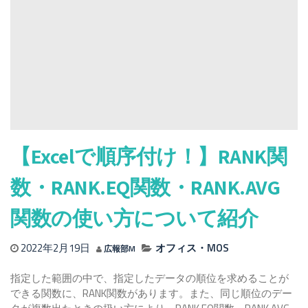
INT
関
数
と
MOD
関
数
の
使
い
【Excelで順序付け！】RANK関
方
に
数・RANK.EQ関数・RANK.AVG
つ
い
関数の使い方について紹介
て
2022年2月19日
オフィス・MOS
広報部M
指定した範囲の中で、指定したデータの順位を求めることが
できる関数に、RANK関数があります。また、同じ順位のデー