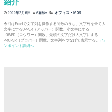
紹介
い
方
2022年2月6日
オフィス・MOS
広報部M
に
つ
今回はExcelで文字列を操作する関数のうち、文字列を全て大
い
文字にするUPPER（アッパー）関数、小文字にする
て
LOWER（ロウワー）関数、先頭の文字だけ大文字にする
紹
Read
PROPER（プロパー）関数、文字列をつなげて表示するC
→ワ
介
more
ンポイント詳細へ
about
【Excel
UPPER・
LOWER
PROPER
関
数
の
使
い
方
に