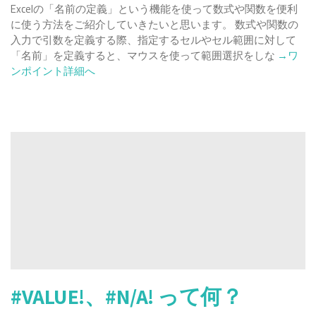
Excelの「名前の定義」という機能を使って数式や関数を便利
に使う方法をご紹介していきたいと思います。 数式や関数の
入力で引数を定義する際、指定するセルやセル範囲に対して
Read
「名前」を定義すると、マウスを使って範囲選択をしな
→ワ
more
ンポイント詳細へ
about
【Excel
名
前
の
定
義
を
使
っ
て
セ
ル・
セ
#VALUE!、#N/A! って何？
ル