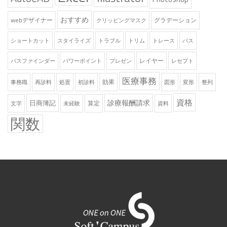
おすすめ
webデザイナー
グラデーション
クリッピングマスク
ショートカット
スタイライズ
トラブル
トリム
トレース
パス
レイヤー
パスファインダー
パワーポイント
プレゼン
レセプト
医療事務
効果
事務職
再診料
処置
初診料
図形
変形
整列
資格
診療報酬請求
日商簿記
算定
文字
未経験
資料
関数