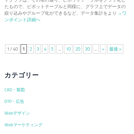
たもので、ピボットテーブルと同様に、グラフ上でデータの
Read
絞り込みやグループ化ができるなど、データ集計をより
→ワ
more
ンポイント詳細へ
about
Excel
の
ピ
1 / 40
1
2
3
4
5
...
10
20
30
...
»
最後 »
ボ
ッ
ト
グ
カテゴリー
ラ
フ
CAD・製図
の
作
DTP・広告
成
方
Webデザイン
法！
便
Webマーケティング
利