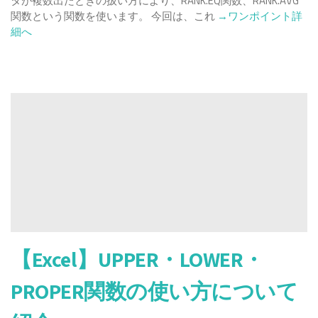
タが複数出たときの扱い方により、RANK.EQ関数、RANK.AVG
Read
関数という関数を使います。 今回は、これ
→ワンポイント詳
more
細へ
about
【Excel
で
順
序
付
け！】
RANK
関
数・
RANK.EQ
関
数・
RANK.AVG
【Excel】UPPER・LOWER・
関
数
PROPER関数の使い方について
の
使