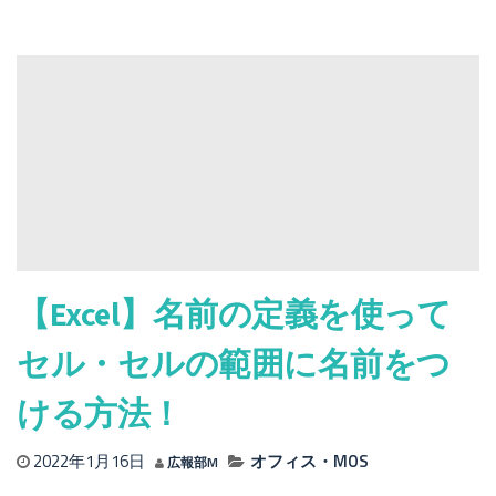
【Excel】
日
付
や
時
間
を
自
動
で
入
力
す
【Excel】名前の定義を使って
る
関
セル・セルの範囲に名前をつ
数
の
ける方法！
使
い
2022年1月16日
オフィス・MOS
広報部M
方