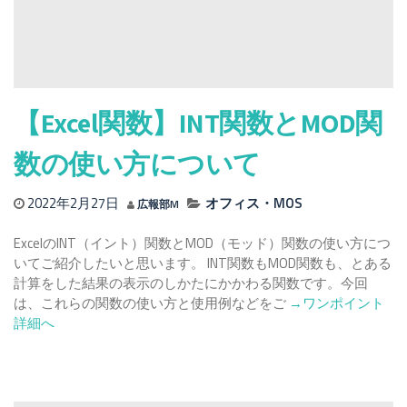
【Excel関数】INT関数とMOD関
数の使い方について
2022年2月27日
オフィス・MOS
広報部M
ExcelのINT（イント）関数とMOD（モッド）関数の使い方につ
いてご紹介したいと思います。 INT関数もMOD関数も、とある
計算をした結果の表示のしかたにかかわる関数です。今回
Read
は、これらの関数の使い方と使用例などをご
→ワンポイント
more
詳細へ
about
【Excel
関
数】