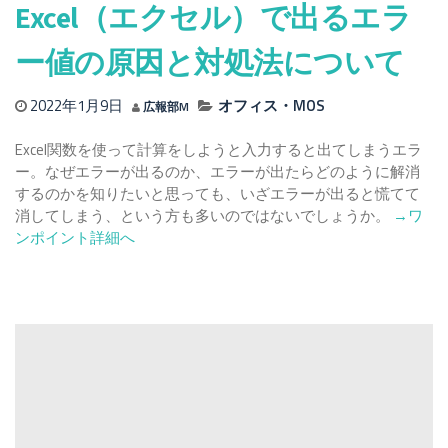
の
Excel（エクセル）で出るエラ
範
囲
ー値の原因と対処法について
に
名
2022年1月9日
オフィス・MOS
広報部M
前
を
Excel関数を使って計算をしようと入力すると出てしまうエラ
つ
ー。なぜエラーが出るのか、エラーが出たらどのように解消
け
するのかを知りたいと思っても、いざエラーが出ると慌てて
る
Read
消してしまう、という方も多いのではないでしょうか。
→ワ
方
more
ンポイント詳細へ
法！
about
#VALUE
#N/A!
っ
て
何？
Excel（
ク
セ