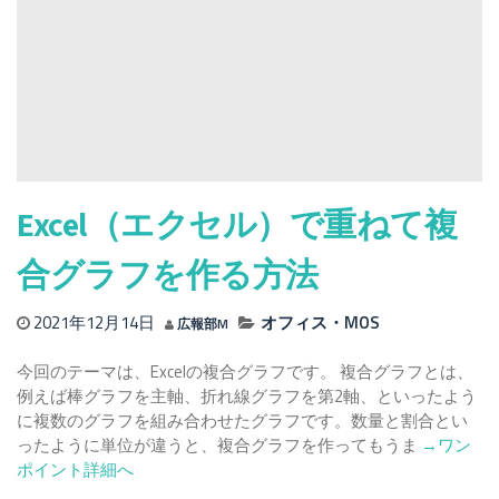
機
能
ス
パ
ー
ク
ラ
イ
ン
Excel（エクセル）で重ねて複
と
は？
合グラフを作る方法
作
成
2021年12月14日
オフィス・MOS
広報部M
方
法
今回のテーマは、Excelの複合グラフです。 複合グラフとは、
を
例えば棒グラフを主軸、折れ線グラフを第2軸、といったよう
紹
に複数のグラフを組み合わせたグラフです。数量と割合とい
介
Read
ったように単位が違うと、複合グラフを作ってもうま
→ワン
more
ポイント詳細へ
about