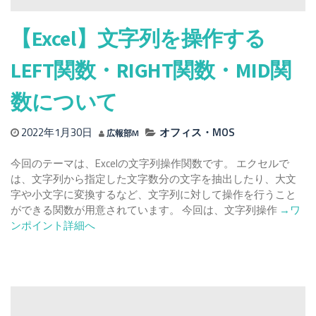
つ
い
【Excel】文字列を操作する
て
紹
LEFT関数・RIGHT関数・MID関
介
数について
2022年1月30日
オフィス・MOS
広報部M
今回のテーマは、Excelの文字列操作関数です。 エクセルで
は、文字列から指定した文字数分の文字を抽出したり、大文
字や小文字に変換するなど、文字列に対して操作を行うこと
Read
ができる関数が用意されています。 今回は、文字列操作
→ワ
more
ンポイント詳細へ
about
【Excel
文
字
列