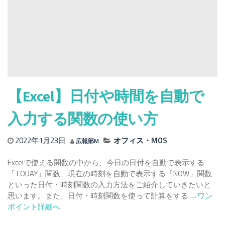
を
操
作
す
る
LEFT
関
数・
RIGHT
【Excel】日付や時間を自動で
関
数・
入力する関数の使い方
MID
関
2022年1月23日
オフィス・MOS
広報部M
数
に
Excelで使える関数の中から、今日の日付を自動で表示する
つ
「TODAY」関数、現在の時刻を自動で表示する「NOW」関数
い
といった日付・時刻関数の入力方法をご紹介していきたいと
て
Read
思います。また、日付・時刻関数を使って計算をする
→ワン
more
ポイント詳細へ
about