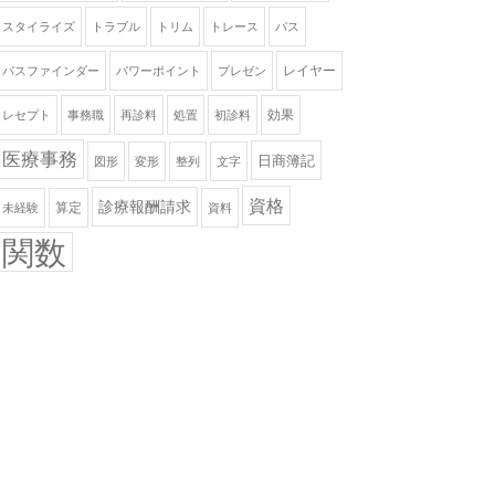
スタイライズ
トラブル
トリム
トレース
パス
レイヤー
パスファインダー
パワーポイント
プレゼン
効果
レセプト
事務職
再診料
処置
初診料
医療事務
日商簿記
図形
変形
整列
文字
資格
診療報酬請求
算定
未経験
資料
関数