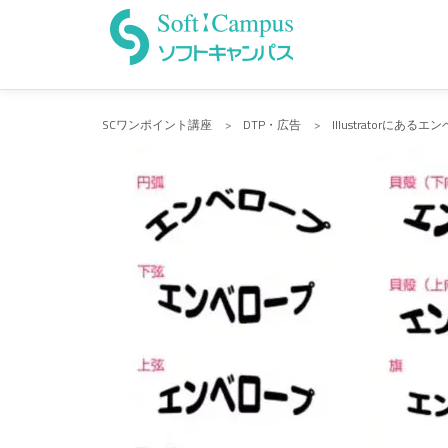
Skip
to
content
SCワンポイント講座
>
DTP・広告
>
Illustratorに