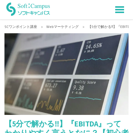
Tog
Skip
to
nav
SCワンポイント講座
>
Webマーケティング
>
【5分で解かる‼】『EBI
content
【5分で解かる‼】『EBITDA』って
わかりやすく言うとなに？【初心者