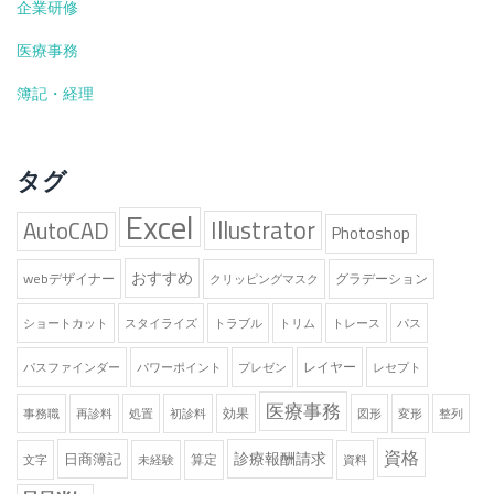
企業研修
医療事務
簿記・経理
タグ
Excel
Illustrator
AutoCAD
Photoshop
おすすめ
webデザイナー
グラデーション
クリッピングマスク
ショートカット
スタイライズ
トラブル
トリム
トレース
パス
レイヤー
パスファインダー
パワーポイント
プレゼン
レセプト
医療事務
効果
事務職
再診料
処置
初診料
図形
変形
整列
資格
診療報酬請求
日商簿記
算定
文字
未経験
資料