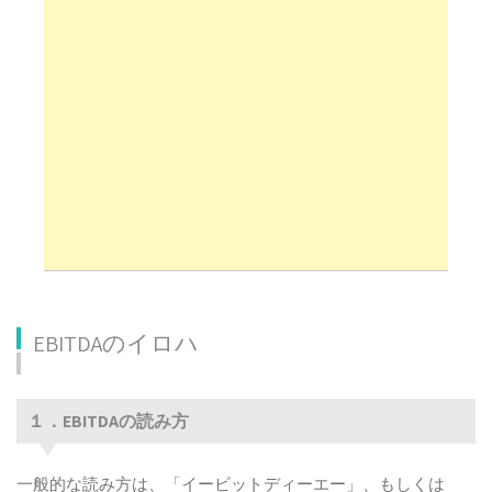
EBITDAのイロハ
１．EBITDAの読み方
EBITDAのイロハ
１．EBITDAの読み方
一般的な読み方は、「イービットディーエー」、もしくは
２．EBITDAでわかるもの