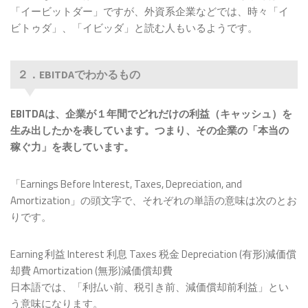
「イービットダー」ですが、外資系企業などでは、時々「イ
３．なぜ「利息」「税金」「減価償却費」
ビトゥダ」、「イビッダ」と読む人もいるようです。
を足し戻すのか？
『EBITDA』はどんな時に使えるか？
企業の買収・合併（M&A）のとき
２．EBITDAでわかるもの
世界規模で企業の収益性を比較するとき
設備投資が多い業種を比較するとき
EBITDAは、企業が１年間でどれだけの利益（キャッシュ）を
EBITDAの注意点
生み出したかを表しています。つまり、その企業の「本当の
1.キャッシュフローそのものではない
稼ぐ力」を表しています。
2.過剰な設備投資のリスクを見落とすリス
ク
「Earnings Before Interest, Taxes, Depreciation, and
３．負債（借金）の多さが見えない
Amortization」の頭文字で、それぞれの単語の意味は次のとお
EBITDAに関連したほかの重要な指標
りです。
１．EV/EBITDA倍率（イーブルイ・イービ
ットディーエー）
Earning 利益 Interest 利息 Taxes 税金 Depreciation (有形)減価償
まとめ
却費 Amortization (無形)減価償却費
日本語では、「利払い前、税引き前、減価償却前利益」とい
う意味になります。