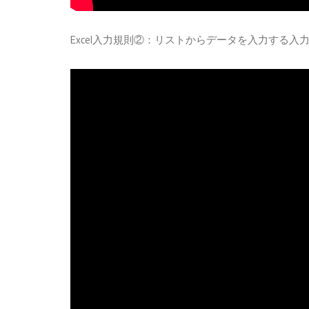
Excel入力規則②：リストからデータを入力する入