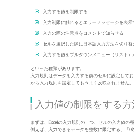
入力する値を制限する
入力制限に触れるとエラーメッセージを表示
入力の際の注意点をコメントで知らせる
セルを選択した際に日本語入力方法を切り替
入力する値をプルダウンメニュー（リスト）
といった種類があります。
入力規則はデータを入力する前のセルに設定してお
から入力規則を設定してもうまく反映されません。
入力値の制限をする方
まずは、Excelの入力規則の一つ、セルの入力値
例えば、入力できるデータを整数に限定する、「0以