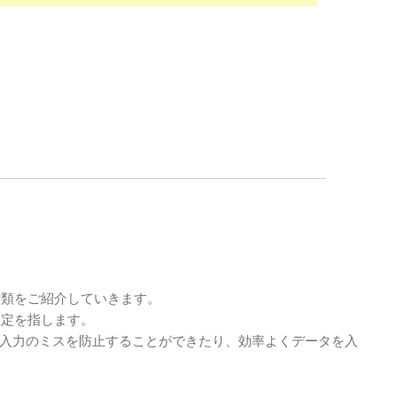
の種類をご紹介していきます。
設定を指します。
入力のミスを防止することができたり、効率よくデータを入