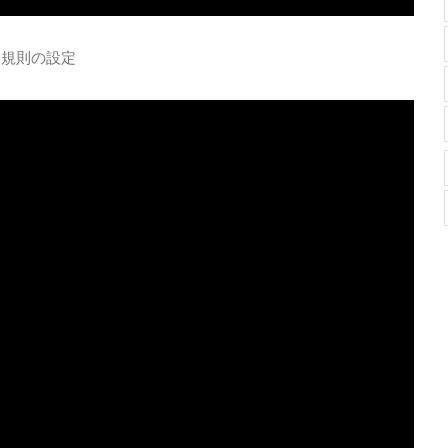
力規則の設定