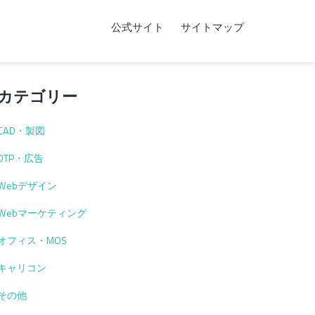
公式サイト
サイトマップ
カテゴリー
CAD・製図
DTP・広告
Webデザイン
Webマーケティング
オフィス・MOS
キャリコン
その他