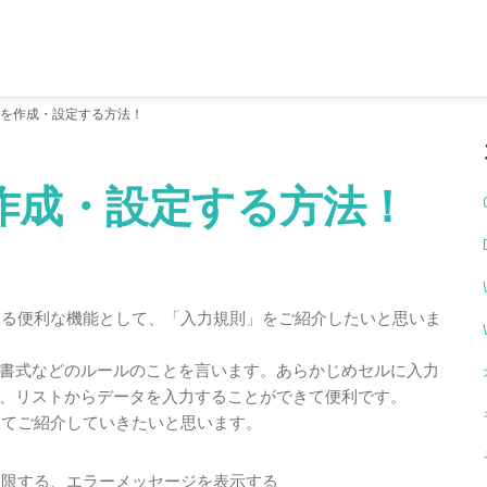
規則を作成・設定する方法！
を作成・設定する方法！
できる便利な機能として、「入力規則」をご紹介したいと思いま
書式などのルールのことを言います。あらかじめセルに入力
、リストからデータを入力することができて便利です。
ついてご紹介していきたいと思います。
を制限する、エラーメッセージを表示する