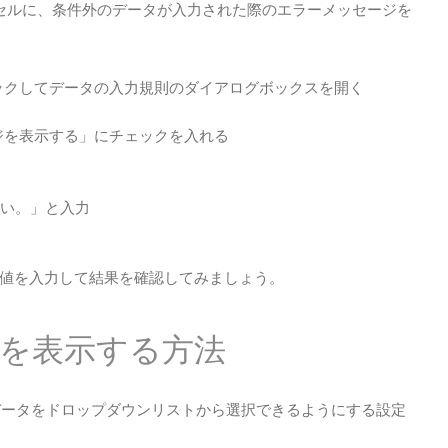
セルに、条件外のデータが入力された際のエラーメッセージを
ックしてデータの入力規則のダイアログボックスを開く
ジを表示する」にチェックを入れる
さい。」と入力
値を入力して結果を確認してみましょう。
を表示する方法
るデータをドロップダウンリストから選択できるようにする設定