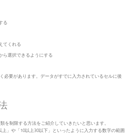
する
えてくれる
から選択できるようにする
く必要があります。データがすでに入力されているセルに後
法
の種類を制限する方法をご紹介していきたいと思います。
上」や「10以上30以下」といったように入力する数字の範囲