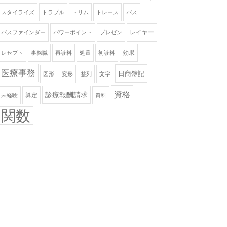
スタイライズ
トラブル
トリム
トレース
パス
レイヤー
パスファインダー
パワーポイント
プレゼン
効果
レセプト
事務職
再診料
処置
初診料
医療事務
日商簿記
図形
変形
整列
文字
資格
診療報酬請求
算定
未経験
資料
関数