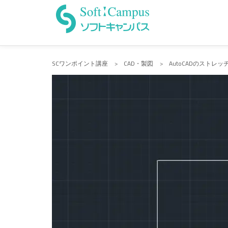
Skip
to
content
SCワンポイント講座
>
CAD・製図
>
AutoCADのスト