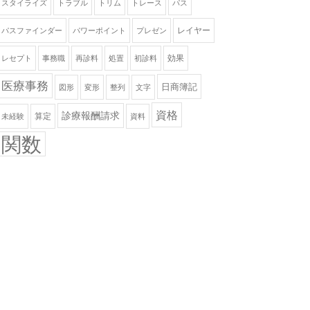
スタイライズ
トラブル
トリム
トレース
パス
レイヤー
パスファインダー
パワーポイント
プレゼン
効果
レセプト
事務職
再診料
処置
初診料
医療事務
日商簿記
図形
変形
整列
文字
資格
診療報酬請求
算定
未経験
資料
関数