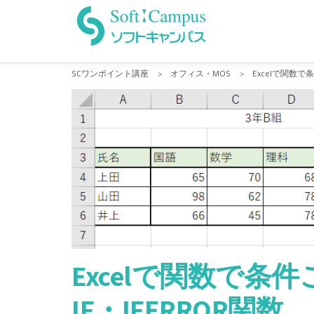
Skip
to
content
SCワンポイント講座
>
オフィス・MOS
>
Excelで関数で
Excelで関数で条
IF・IFERROR関数