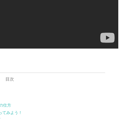
目次
力の仕方
ってみよう！
て
う