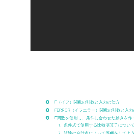
IF（イフ）関数の引数と入力の仕方
IFERROR（イフエラー）関数の引数と入
IF関数を使用し、条件に合わせた動きを作
条件式で使用する比較演算子につい
試験の合計点によって評価をしてよ