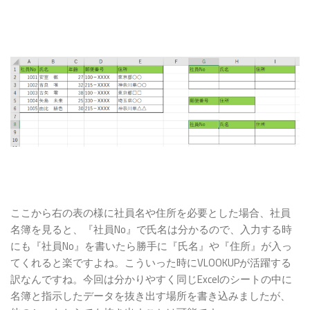
う
VLOOKUP関数を使いたい時の注意点を理
解！
【Excelで関数の活用】VLOOKUP関数を使いこなせ
る様に流れを掴もう！
【Excel 関数 活用編①】関数のVLOOKUPで
『番号』を引数にして名前のデータを抜き
出す！
【Excel 関数 活用編②】VLOOKUPでリスト
の『住所』を抜き出してみる！
【Excelの関数の応用】VLOOKUP関数のエラーを出
さない様にしよう！
【Excel 関数 応用編①】VLOOKUPとIFでエ
ここから右の表の様に社員名や住所を必要とした場合、社員
ラーを表示させない
名簿を見ると、『社員No』で氏名は分かるので、入力する時
【Excel 関数 応用編②】VLOOKUPで
にも『社員No』を書いたら勝手に『氏名』や『住所』が入っ
IFERRORでエラーを表示させない！
てくれると楽ですよね。こういった時にVLOOKUPが活躍する
訳なんですね。今回は分かりやすく同じExcelのシートの中に
ExcelのVLOOKUP関数の解説！引数の指定の仕方と
名簿と指示したデータを抜き出す場所を書き込みましたが、
使い方をマスターしよう｜【まとめ】