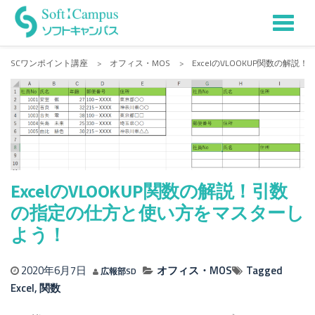
Tog
Skip
to
nav
SCワンポイント講座
>
オフィス・MOS
>
ExcelのVLOOKUP関数の
content
ExcelのVLOOKUP関数の解説！引数
の指定の仕方と使い方をマスターし
よう！
2020年6月7日
オフィス・MOS
Tagged
広報部SD
Excel
,
関数