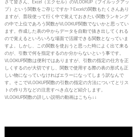
さて皆さん、Excel（エクセル）のVLOOKUP（ブイルックアッ
プ）という関数をご存じですか？Excelの関数もたくさんあり
ますが、普段使って行く中で覚えておきたい関数ランキング
の中で上位であろう関数がVLOOKUP関数でないかと思ってい
ます。作成した表の中からデータを自動で抜き出してくれる
ので覚えるといろいろな場面で活躍できる関数となっていま
すよ。しかし、この関数を使おうと思った時によく出て来る
のが、引数で何を指定するのか分からないという事です。
VLOOKUP関数は便利ではありますが、引数の指定の仕方を正
しくするのが大切ですし、関数で使用する際の表の形式も正
しい物になっていなければエラーになってしまう訳なんで
す。そこでVLOOKUP関数の引数の指定の方法についてとリス
トの作り方などの注意すべき点など紹介します。
VLOOKUP関数の詳しい説明の動画はこちら↓↓