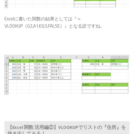
Excelに書いた関数の結果としては『＝
VLOOKUP（G2,A1:E6,5,FALSE）』となる訳ですね。
【Excel 関数 活用編②】VLOOKUPでリストの『住所』を
抜き出してみる！