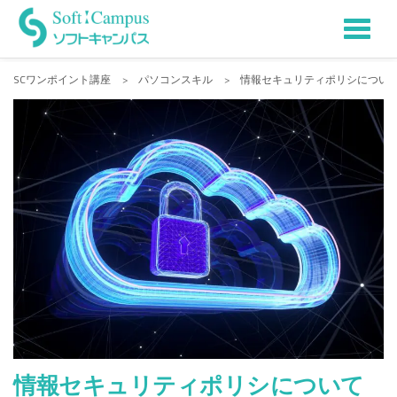
Tog
Skip
to
nav
SCワンポイント講座
>
パソコンスキル
>
情報セキュリティポリシについて
content
情報セキュリティポリシについて