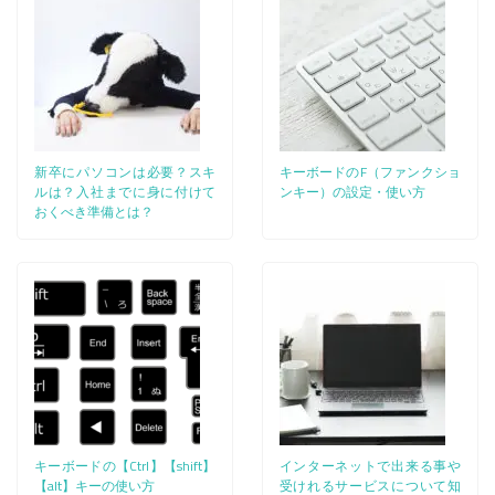
新卒にパソコンは必要？スキ
キーボードのF（ファンクショ
ルは？入社までに身に付けて
ンキー）の設定・使い方
おくべき準備とは？
キーボードの【Ctrl】【shift】
インターネットで出来る事や
【alt】キーの使い方
受けれるサービスについて知