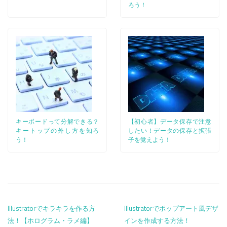
ろう！
キーボードって分解できる？
【初心者】データ保存で注意
キートップの外し方を知ろ
したい！データの保存と拡張
う！
子を覚えよう！
投稿ナビゲーション
Illustratorでキラキラを作る方
Illustratorでポップアート風デザ
法！【ホログラム・ラメ編】
インを作成する方法！