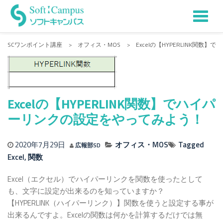
Tog
Skip
to
nav
SCワンポイント講座
>
オフィス・MOS
>
Excelの【HYPERLINK関
content
Excelの【HYPERLINK関数】でハイパ
ーリンクの設定をやってみよう！
2020年7月29日
オフィス・MOS
Tagged
広報部SD
Excel
,
関数
Excel（エクセル）でハイパーリンクを関数を使ったとして
も、文字に設定が出来るのを知っていますか？
【HYPERLINK（ハイパーリンク）】関数を使うと設定する事が
出来るんですよ。Excelの関数は何かを計算するだけでは無