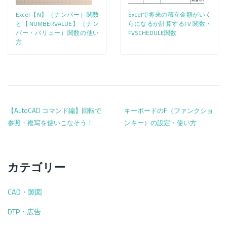
Excel【N】（ナンバー）関数
Excelで将来の積立金額がいく
と【NUMBERVALUE】（ナン
らになるか計算するFV 関数・
バー・バリュー）関数の使い
FVSCHEDULE関数
方
投稿ナビゲーション
【AutoCAD コマンド編】回転で
キーボードのF（ファンクショ
参照・複写を使いこなそう！
ンキー）の設定・使い方
カテゴリー
CAD・製図
DTP・広告