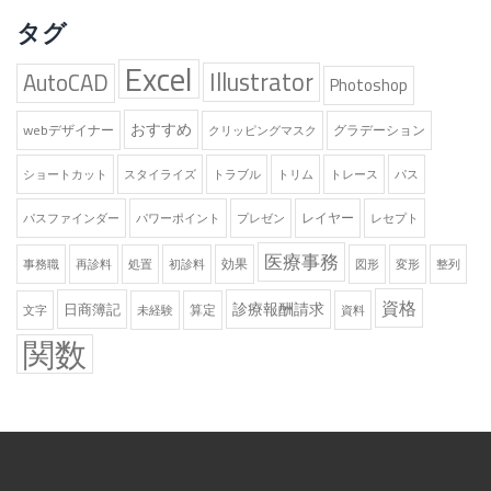
タグ
Excel
Illustrator
AutoCAD
Photoshop
おすすめ
webデザイナー
グラデーション
クリッピングマスク
ショートカット
スタイライズ
トラブル
トリム
トレース
パス
レイヤー
パスファインダー
パワーポイント
プレゼン
レセプト
医療事務
効果
事務職
再診料
処置
初診料
図形
変形
整列
資格
診療報酬請求
日商簿記
算定
文字
未経験
資料
関数