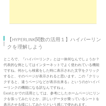
【HYPERLINK関数の活用１】ハイパーリン
クを理解しよう
【HYPERLINK関数の活用１】ハイパーリンクを理
ところで、『ハイパーリンク』とは一体何なんでしょうか？
解しよう
代表的な例としてはインターネットでよく使われている機能
【HYPERLINK関数の活用２】書き方の理解と設定
ですね。何かしら検索をした時に表示された文字をクリック
をしてみよう
すると、そのページが表示されると思います。この『クリッ
『HYPERLINKの関数式と引数』を確認して
クすると、違うページなどが表示出来る』というのがハイパ
おこう！
ーリンクの機能になる訳なんですねぇ。
Excelとかでの活用としては、参考にしたホームページにリン
【HYPERLINK】でリンク（link）の設定をや
クを張ってみたりとか、詳しいデータが乗っているシートを
ってみよう
表示させる様にしてみたりという感じで使われます。
Excel（エクセル）で『HYPERLINK（ハイパーリン