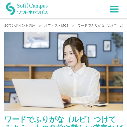
Tog
Skip
to
nav
SCワンポイント講座
>
オフィス・MOS
>
ワードでふりがな（ルビ）つけ
content
ワードでふりがな（ルビ）つけて