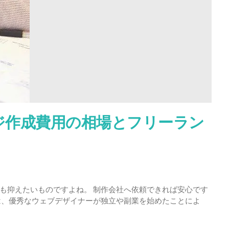
を
独
学
で
学
べ
る
お
す
す
め
ージ作成費用の相場とフリーラン
な
学
習
サ
イ
ト
も抑えたいものですよね。 制作会社へ依頼できれば安心です
を
は、優秀なウェブデザイナーが独立や副業を始めたことによ
紹
介