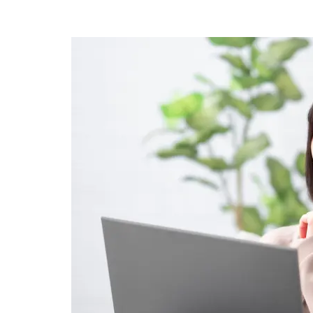
about
【2021
年
版】
ホ
ー
ム
ペ
ー
ジ
作
成
費
用
の
相
場
と
フ
リ