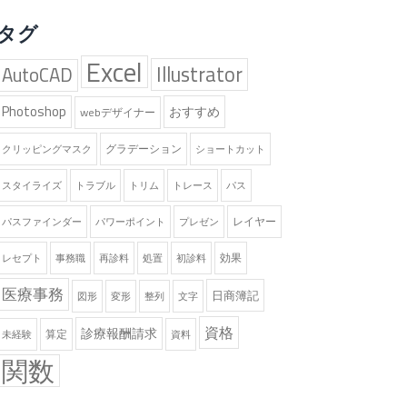
タグ
Excel
Illustrator
AutoCAD
Photoshop
おすすめ
webデザイナー
グラデーション
クリッピングマスク
ショートカット
スタイライズ
トラブル
トリム
トレース
パス
レイヤー
パスファインダー
パワーポイント
プレゼン
効果
レセプト
事務職
再診料
処置
初診料
医療事務
日商簿記
図形
変形
整列
文字
資格
診療報酬請求
算定
未経験
資料
関数