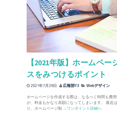
【2021年版】ホームペ
スをみつけるポイント
2021年7月29日
広報部Y3
Webデザイン
ホームページを作成する際は、なるべく時間も費用
が、料金もかなり高額になってしまいます。 最近
Read
り、ホームページ制
→ワンポイント詳細へ
more