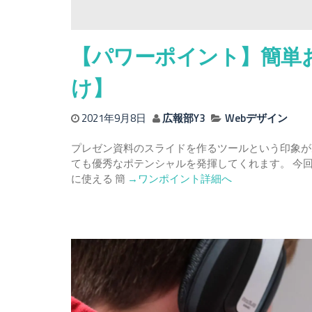
【パワーポイント】簡単
け】
2021年9月8日
広報部Y3
Webデザイン
プレゼン資料のスライドを作るツールという印象があ
ても優秀なポテンシャルを発揮してくれます。 今回
Read
に使える 簡
→ワンポイント詳細へ
more
about
【パ
ワ
ー
ポ
イ
ン