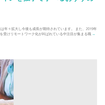
は年々拡大し今後も成長が期待されています。 また、2019年
Read
を受けリモートワーク化が叫ばれている中注目が集まる職
→
more
about
【超
初
心
者
向
け】
Web
デ
ザ
イ
ン