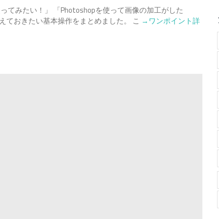
pを使ってみたい！」 「Photoshopを使って画像の加工がした
Read
に抑えておきたい基本操作をまとめました。 こ
→ワンポイント詳
more
about
初
心
者
の
為
の
Photoshop
使
い
方
解
説
【図
解
つ
き】