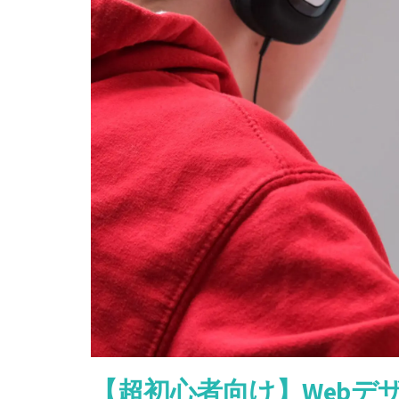
ト】
簡
単
お
し
ゃ
れ
文
字
加
工
【初
心
者
向
け】
【超初心者向け】Webデ