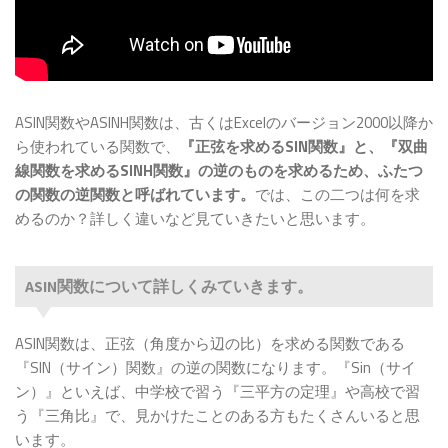
ASIN関数やASINH関数は、古くはExcelのバージョン2000以降か
ら使われている関数で、
『正弦を求めるSIN関数』と、『双曲
線関数を求めるSINH関数』の逆のものを求めるため、ふたつ
の関数の逆関数と呼ばれています。
では、この二つは何を求
めるのか？詳しく違いなど見ていきたいと思います。
ASIN関数について詳しくみていきます。
ASIN関数は、正弦（角度から辺の比）を求める関数である
『SIN（サイン）関数』の逆の関数になります。『Sin（サイ
ン）』といえば、中学校で習う『三平方の定理』や高校で習
う『三角比』で、見かけたことのある方もたくさんいると思
います。