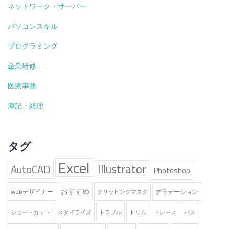
ネットワーク・サーバー
パソコンスキル
プログラミング
企業研修
医療事務
簿記・経理
タグ
Excel
Illustrator
AutoCAD
Photoshop
おすすめ
webデザイナー
グラデーション
クリッピングマスク
ショートカット
スタイライズ
トラブル
トリム
トレース
パス