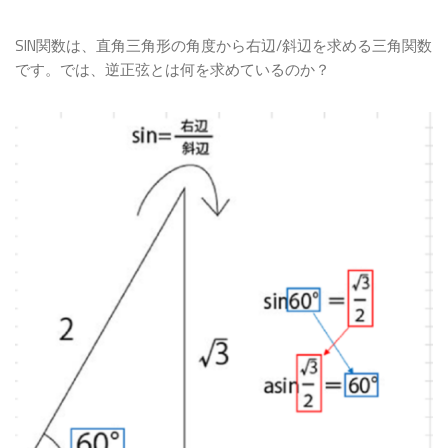
SIN関数は、直角三角形の角度から右辺/斜辺を求める三角関数
です。では、逆正弦とは何を求めているのか？