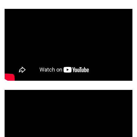
逆正弦と双曲線逆正弦を求めるASIN関数とASINH
関数を詳しくみていきましょう！
ASIN関数について詳しくみていきます。
ASINH関数について詳しくみていきます。
ASIN関数とASINH関数の書き方を見てみま
しょう。
ASIN関数で実際に計算してみましょう。
ASINH関数の書き方を見てみましょう。
Excelで逆正弦と双曲線逆正弦を求める【ASIN関
数・ASINH関数】|まとめ