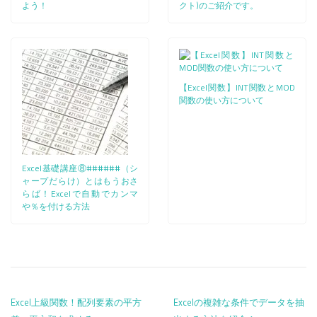
よう！
クト)のご紹介です。
【Excel関数】INT関数とMOD
関数の使い方について
Excel基礎講座⑧######（シ
ャープだらけ）とはもうおさ
らば！Excelで自動でカンマ
や％を付ける方法
投稿ナビゲーション
Excel上級関数！配列要素の平方
Excelの複雑な条件でデータを抽