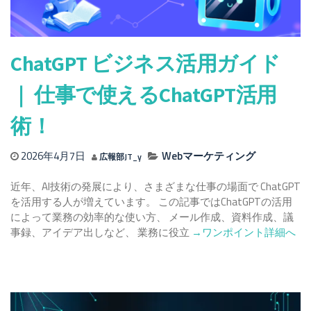
苦
説
手
意
識
ChatGPT ビジネス活用ガイド
を
お
｜ 仕事で使えるChatGPT活用
持
ち
術！
の
方
2026年4月7日
Webマーケティング
広報部JT_y
に
人
近年、AI技術の発展により、さまざまな仕事の場面で ChatGPT
気
を活用する人が増えています。 この記事ではChatGPTの活用
ツ
によって業務の効率的な使い方、 メール作成、資料作成、議
ー
Read
事録、アイデア出しなど、 業務に役立
→ワンポイント詳細へ
ル
more
を
about
使
ChatGPT
っ
ビ
て
ジ