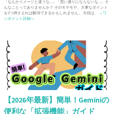
「なんかイメージと違うな…」「思い通りにならないな…」そ
んなことってありませんか？ そのモヤモヤ、大事なポイント
Read
を3つ押さえれば解消できるかもしれません。 今回は、
→ワ
more
ンポイント詳細へ
about
誰
で
も
簡
単！
Gemini(ジ
ェ
ミ
ニ)
で
画
像
生
【2026年最新】簡単！Geminiの
成
を
便利な「拡張機能」ガイド
成