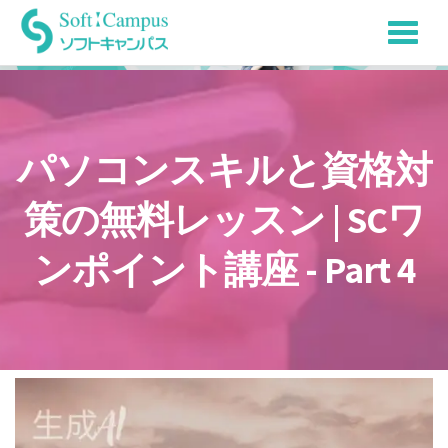
Tog
Skip
to
nav
content
パソコンスキルと資格対
策の無料レッスン | SCワ
ンポイント講座 - Part 4