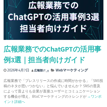
時
ネ
短！
ス
簡
活
単！
用
ク
ガ
リ
イ
ア
ド
に
｜
な
仕
広報業務でのChatGPTの活用事
る
事
術！！
で
例3選｜担当者向けガイド
使
え
2026年4月7日
Webマーケティング
広報部JT_y
る
ChatGPT
広報業務で「プレスリリースの作成に時間がかかる」「SNS投
活
稿のネタが思いつかない」と悩んでいませんか？ SNSの普及
用
によって昔よりも企業が直接ユーザーとコミュニケーション
術！
Read
する機会が増え、BtoCマーケティングのトレンドが
→ワンポ
more
イント詳細へ
about