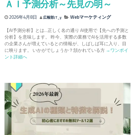
「拡
ＡＩ予測分析～先見の明～
張
機
2026年4月8日
Webマーケティング
広報部JT_y
能」
ガ
【AI予測分析】とは…正しく名の通り AI使用で【先への予測と
イ
分析】を意味します。 昨今、実際の業務でAIを活用する多数
ド
の企業さんが増えているとの情報が、しばしば耳に入り、目
Read
に映ります。 いかがでしょうか？頷かれている方
→ワンポイ
more
ント詳細へ
about
Ａ
Ｉ
予
測
分
析
～
先
見
の