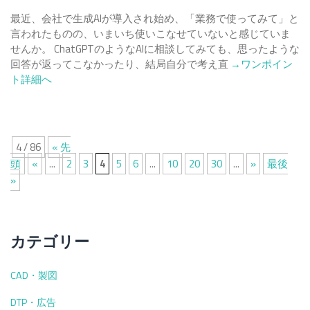
ガ
最近、会社で生成AIが導入され始め、「業務で使ってみて」と
イ
言われたものの、いまいち使いこなせていないと感じていま
ド
せんか。 ChatGPTのようなAIに相談してみても、思ったような
Read
回答が返ってこなかったり、結局自分で考え直
→ワンポイン
more
ト詳細へ
about
生
成
AI
4 / 86
« 先
を
頭
«
...
2
3
4
5
6
...
10
20
30
...
»
最後
使
»
い
こ
な
す
カテゴリー
に
は？
CAD・製図
初
心
DTP・広告
者