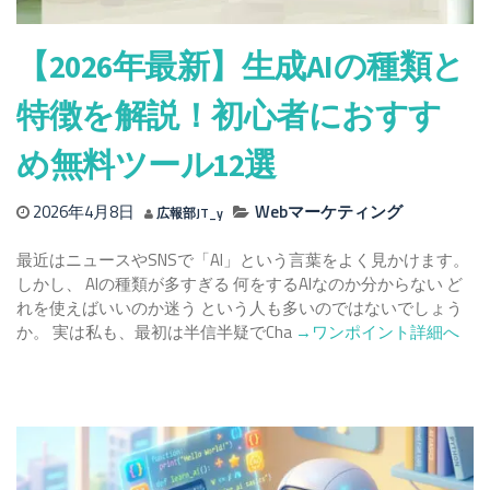
明
～
【2026年最新】生成AIの種類と
特徴を解説！初心者におすす
め無料ツール12選
2026年4月8日
Webマーケティング
広報部JT_y
最近はニュースやSNSで「AI」という言葉をよく見かけます。
しかし、 AIの種類が多すぎる 何をするAIなのか分からない ど
れを使えばいいのか迷う という人も多いのではないでしょう
Read
か。 実は私も、最初は半信半疑でCha
→ワンポイント詳細へ
more
about
【2026
年
最
新】