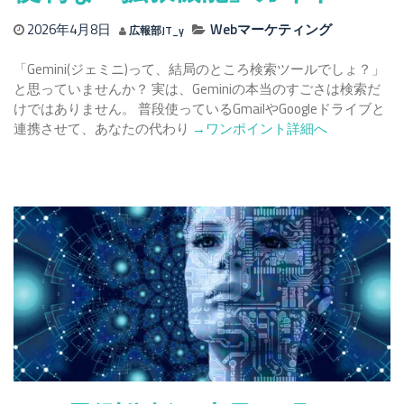
功
2026年4月8日
Webマーケティング
広報部JT_y
さ
せ
「Gemini(ジェミニ)って、結局のところ検索ツールでしょ？」
る
と思っていませんか？ 実は、Geminiの本当のすごさは検索だ
3
けではありません。 普段使っているGmailやGoogleドライブと
つ
Read
連携させて、あなたの代わり
→ワンポイント詳細へ
の
more
ポ
about
イ
【2026
ン
年
ト！
最
新】
簡
単！
Gemini
の
便
利
な