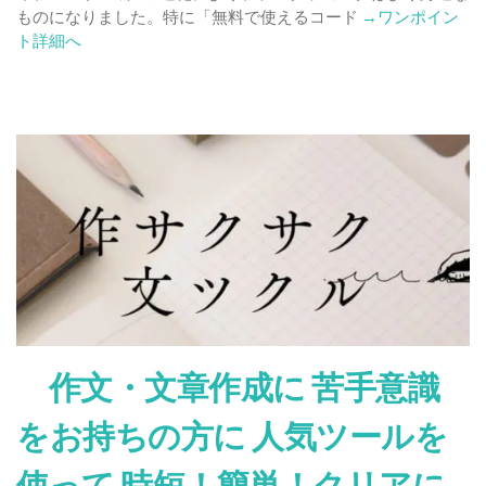
無
Read
ものになりました。特に「無料で使えるコード
→ワンポイン
料
more
ト詳細へ
ツ
about
ー
コ
ル
ー
12
ド
選
生
成
AI
は
無
料
で
使
え
る？
作文・文章作成に 苦手意識
お
す
をお持ちの方に 人気ツールを
す
め
使って 時短！簡単！クリアに