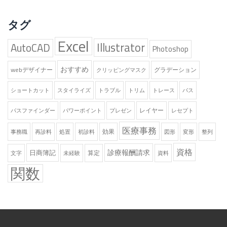
タグ
Excel
Illustrator
AutoCAD
Photoshop
おすすめ
webデザイナー
グラデーション
クリッピングマスク
ショートカット
スタイライズ
トラブル
トリム
トレース
パス
レイヤー
パスファインダー
パワーポイント
プレゼン
レセプト
医療事務
効果
事務職
再診料
処置
初診料
図形
変形
整列
資格
診療報酬請求
日商簿記
算定
文字
未経験
資料
関数