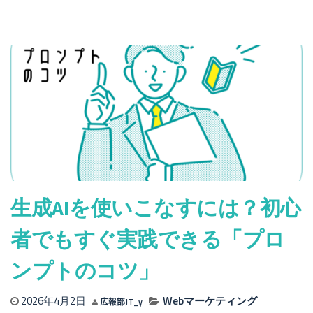
広
報
業
務
で
の
ChatGPT
の
活
用
事
例
3
生成AIを使いこなすには？初心
選
｜
者でもすぐ実践できる「プロ
担
当
ンプトのコツ」
者
向
2026年4月2日
Webマーケティング
広報部JT_y
け