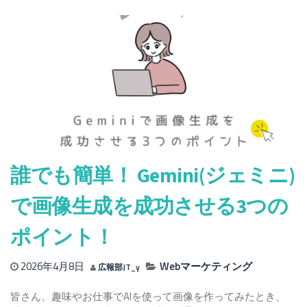
成
AI
仕
組
み
わ
か
り
や
す
く
解
誰でも簡単！ Gemini(ジェミニ)
説
し
で画像生成を成功させる3つの
ま
す
ポイント！
2026年4月8日
Webマーケティング
広報部JT_y
皆さん、趣味やお仕事でAIを使って画像を作ってみたとき、