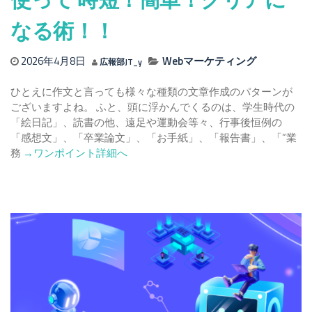
ツ
ー
なる術！！
ル
と
2026年4月8日
Webマーケティング
広報部JT_y
メ
リ
ひとえに作文と言っても様々な種類の文章作成のパターンが
ッ
ございますよね。 ふと、頭に浮かんでくるのは、学生時代の
ト・
「絵日記」、読書の他、遠足や運動会等々、行事後恒例の
デ
「感想文」、「卒業論文」、「お手紙」、「報告書」、「”業
メ
Read
務
→ワンポイント詳細へ
リ
more
ッ
about
ト
を
作
初
文・
心
文
者
章
向
作
け
成
に
に
解