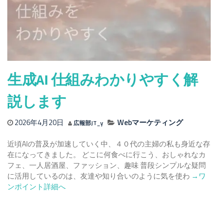
生成AI 仕組みわかりやすく解
説します
2026年4月20日
Webマーケティング
広報部JT_y
近頃AIの普及が加速していく中、４０代の主婦の私も身近な存
在になってきました。 どこに何食べに行こう、おしゃれなカ
フェ、一人居酒屋、ファッション、趣味 普段シンプルな疑問
Read
に活用しているのは、友達や知り合いのように気を使わ
→ワ
more
ンポイント詳細へ
about
生