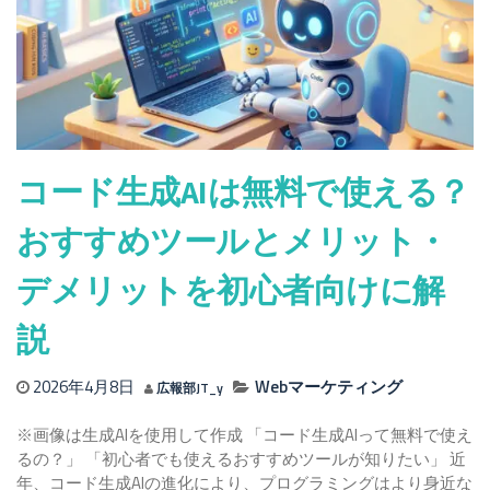
生
成
AI
の
種
類
と
特
コード生成AIは無料で使える？
徴
を
おすすめツールとメリット・
解
説！
デメリットを初心者向けに解
初
心
説
者
に
2026年4月8日
Webマーケティング
広報部JT_y
お
す
※画像は生成AIを使用して作成 「コード生成AIって無料で使え
す
るの？」 「初心者でも使えるおすすめツールが知りたい」 近
め
年、コード生成AIの進化により、プログラミングはより身近な