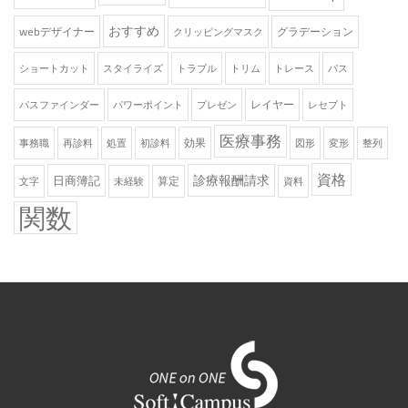
おすすめ
webデザイナー
グラデーション
クリッピングマスク
ショートカット
スタイライズ
トラブル
トリム
トレース
パス
レイヤー
パスファインダー
パワーポイント
プレゼン
レセプト
医療事務
効果
事務職
再診料
処置
初診料
図形
変形
整列
資格
診療報酬請求
日商簿記
算定
文字
未経験
資料
関数