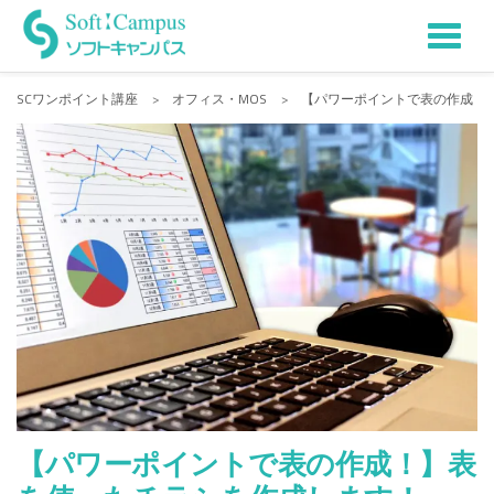
Tog
Skip
to
nav
SCワンポイント講座
>
オフィス・MOS
>
【パワーポイントで表の作成！
content
【パワーポイントで表の作成！】表