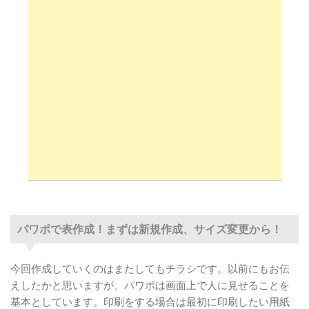
パワポで表作成！まずは新規作成、サイズ変更から！
今回作成していくのはまたしてもチラシです。以前にもお伝
パワポで表作成！まずは新規作成、サイズ変更か
えしたかと思いますが、パワポは画面上で人に見せることを
ら！
基本としています。印刷をする場合は最初に印刷したい用紙