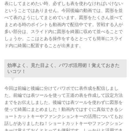
表にしてまとめたい時、必ずしも表を使わなければいけない
ということではありません。今回後編の動画では、図形を並
べて表のようにしてまとめています。図形をたくさん並べて
まとめる時のポイントも動画内で配信中です。苦戦する人が
多い部分は、スライド内に図形を綺麗に収めて並べることで
しょうか。ここはとある操作をするととっても簡単にスライ
ド内に綺麗に配置することが出来ます。
効率よく、見た目よく、パワポ活用術！覚えておきた
いコツ！
今回は前編と後編に分けてパワポでに表作成を配信しまし
た。前編では表ツールを使って王道の表を作成して設定方法
までをお伝えしました。後編では表ツールを使わずに図形を
使って綺麗にまとめました！動画内ではすぐに真似できるシ
ョートカットキーやファンクションキーの活用についてもお
話しがありましたね！ショートカットキーやファンクション
キーは覚えておくととっても便利です。しっかりと活用でき