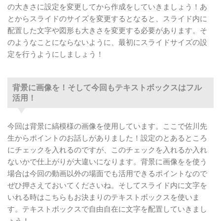
背景に画像を！そして今回もテキストボックスは
の大きさに設定を変更してから作成をしていきましょう！あ
フル活用！
とからスライドのサイズを変更するとなると、スライド内に
いよいよ表を挿入します。色の設定でよりおしゃ
配置した文字や図形も大きさを変更する必要があります。そ
れ度がアップ！
のようなことにならないように、最初にスライドサイズの設
定を行うようにしましょう！
図形を使ってもOK！レイアウトで表に仕立てる！
パワポっておもしろい。
効率よく、見た目よく、パワポ活用術！覚えてお
背景に画像を！そして今回もテキストボックスはフル
きたいコツ！
活用！
【パワーポイントで表の作成！】表を使ったチラ
シを作成します！まとめ
今回は背景に縞模様の画像を使用しています。ここで佐川先
生からポイントのお話しがありました！設定のとあるところ
にチェックを入れるのですが、このチェックを入れるか入れ
ないかで仕上がりが大違いになります。背景に画像をを使う
場合は今回の動画以外の場面でも活用できるポイントなので
ぜひ押さえておいてくださいね。そしてスライド内に文字を
いれる時はこちらもお決まりのテキストボックスを使いま
す。テキストボックスで自由自在に文字を配置していきまし
ょう！