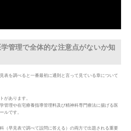
医学管理で全体的な注意点がないか知
見表を調べると一番最初に通則と言って見ている章について
トがあります。
学管理や在宅療養指導管理料及び精神科専門療法に揚げる医
ールです。
科（早見表で調べて設問に答える）の両方で出題される重要