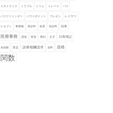
スタイライズ
トラブル
トリム
トレース
パス
レイヤー
パスファインダー
パワーポイント
プレゼン
効果
レセプト
事務職
再診料
処置
初診料
医療事務
日商簿記
図形
変形
整列
文字
資格
診療報酬請求
算定
未経験
資料
関数