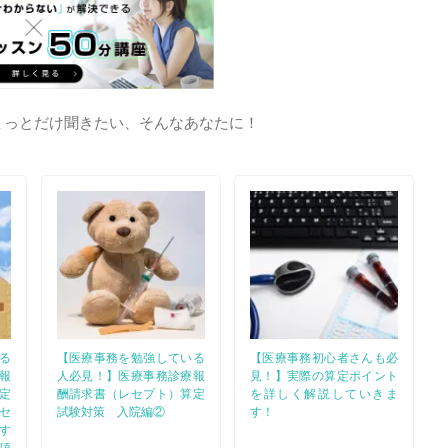
ょっとだけ聞きたい、そんなあなたに！
る
【医療事務を勉強している
【医療事務初心者さんも必
報
人必見！】医療事務診療報
見！】実際の算定ポイント
定
酬請求書（レセプト）算定
を詳しく解説していきま
セ
試験対策 入院編②
す！
す
項