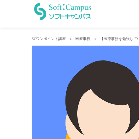
Skip
to
content
SCワンポイント講座
>
医療事務
>
【医療事務を勉強して