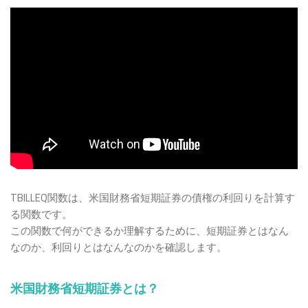
TBILLEQ（トレジャリー・ビル・イーキュー） 関
数
TBILLEQ関数の使い方
米国財務省短期証券の額面100あたりの価値を求
めるTBILLPRICE（トレジャリー・ビル・プライ
ス） 関数
TBILLPRICE関数の使い方
米国財務省短期証券の利回りを求める
TBILLYIELD（トレジャリー・ビル・イールド） 関
数
TBILLYIELD関数の使い方
米国財務省短期証券に関する関数、TBILLEQ関数・
TBILLEQ関数は、米国財務省短期証券の債権の利回りを計算す
TBILLPRICE 関数・TBILLYIELD関数
る関数です。
この関数で何ができるか理解するために、短期証券とはなん
なのか、利回りとはなんなのかを確認します。
米国財務省短期証券とは？