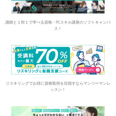
講師と１対１で学べる資格・PCスキル講座のソフトキャンパ
ス！
リスキリングでお得に資格取得を目指すならマンツーマンレ
ッスン！