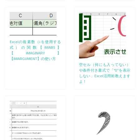
Excelの複素数（iを使用する
式）の関数【IMABS】
【IMAGINARY】
【IMARGUMENT】の使い方
空セル（何にも入ってない）
や条件付き書式で「“0”を表示
しない」Excel活用術教えます
よ！