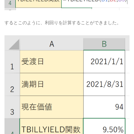
するとこのように、利回りを計算することができました。