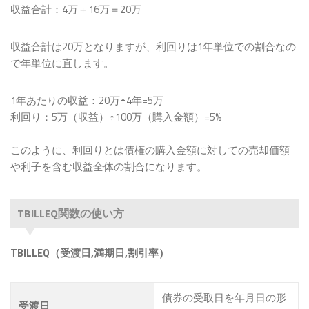
収益合計：4万＋16万＝20万
収益合計は20万となりますが、利回りは1年単位での割合なの
で年単位に直します。
1年あたりの収益：20万÷4年=5万
利回り：5万（収益）÷100万（購入金額）=5%
このように、利回りとは債権の購入金額に対しての売却価額
や利子を含む収益全体の割合になります。
TBILLEQ関数の使い方
TBILLEQ（受渡日,満期日,割引率）
債券の受取日を年月日の形
受渡日