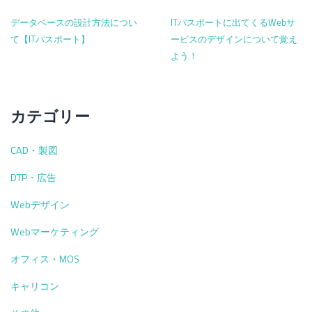
投稿ナビゲーション
データベースの設計方法につい
ITパスポートに出てくるWebサ
て【ITパスポート】
ービスのデザインについて覚え
よう！
カテゴリー
CAD・製図
DTP・広告
Webデザイン
Webマーケティング
オフィス・MOS
キャリコン