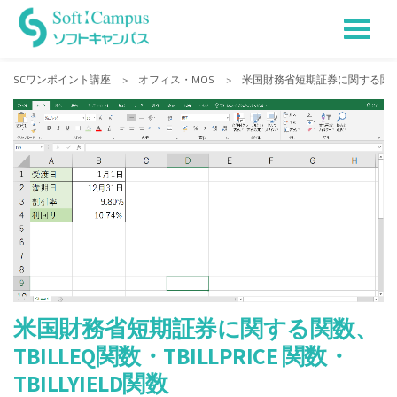
Tog
Skip
to
nav
SCワンポイント講座
>
オフィス・MOS
>
米国財務省短期証券に関する関数、TBI
content
米国財務省短期証券に関する関数、
TBILLEQ関数・TBILLPRICE 関数・
TBILLYIELD関数