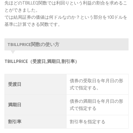
先ほどのTBILLEQ関数では利回りという利益の割合を求めるこ
とができました。
では結局証券の価値は何ドルなのか？という部分を100ドルを
基準に計算できる関数です。
TBILLPRICE関数の使い方
TBILLPRICE（受渡日,満期日,割引率）
債券の受取日を年月日の形
受渡日
式で指定する。
債券の満期日を年月日の形
満期日
式で指定する
割引率
割引率を指定する