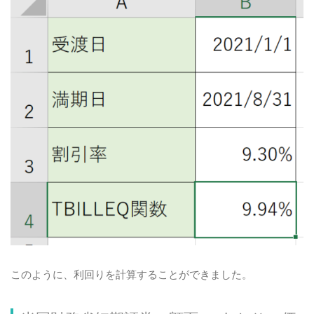
このように、利回りを計算することができました。