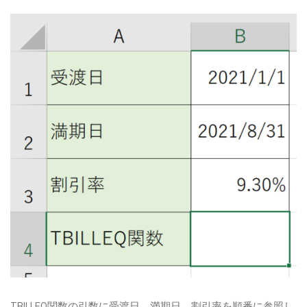
TBILLEQ関数の引数に受渡日、満期日、割引率を順番に参照し