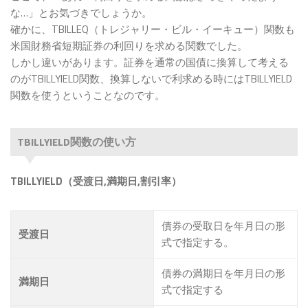
な…」とお気づきでしょうか。
確かに、TBILLEQ（トレジャリー・ビル・イーキュー）関数も
米国財務省短期証券の利回りを求める関数でした。
しかし違いがあります。証券を通常の国債に換算して考える
のがTBILLYIELD関数、換算しないで利求める時にはTBILLYIELD
関数を使うということなのです。
TBILLYIELD関数の使い方
TBILLYIELD（受渡日,満期日,割引率）
債券の受取日を年月日の形
受渡日
式で指定する。
債券の満期日を年月日の形
満期日
式で指定する