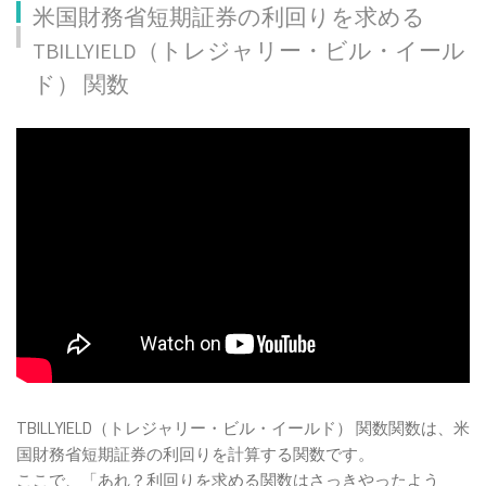
米国財務省短期証券の利回りを求める
TBILLYIELD（トレジャリー・ビル・イール
ド） 関数
TBILLYIELD（トレジャリー・ビル・イールド） 関数関数は、米
国財務省短期証券の利回りを計算する関数です。
ここで、「あれ？利回りを求める関数はさっきやったよう