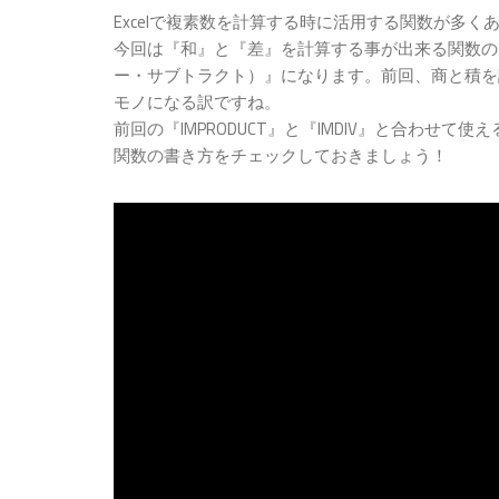
Excelで複素数を計算する時に活用する関数が多く
今回は『和』と『差』を計算する事が出来る関数の『I
ー・サブトラクト）』になります。前回、商と積を
モノになる訳ですね。
前回の『IMPRODUCT』と『IMDIV』と合わせ
関数の書き方をチェックしておきましょう！