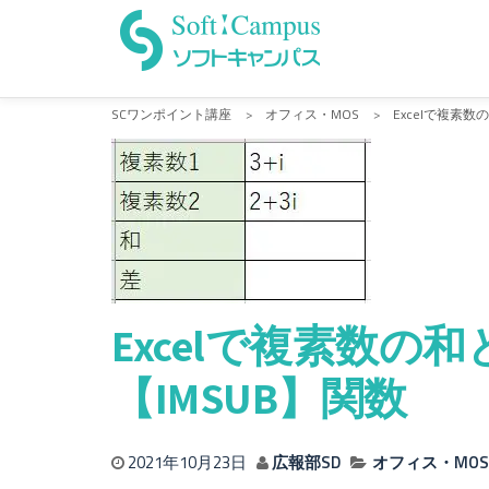
Skip
to
content
SCワンポイント講座
>
オフィス・MOS
>
Excelで複素数
Excelで複素数の和
【IMSUB】関数
2021年10月23日
広報部SD
オフィス・MOS