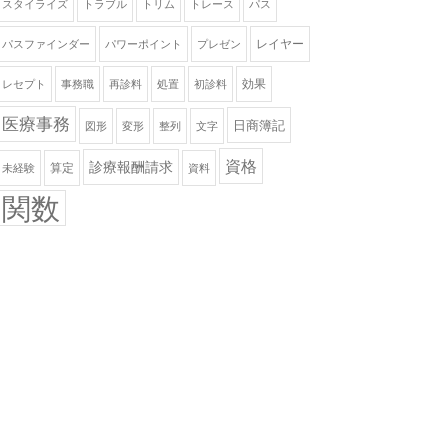
スタイライズ
トラブル
トリム
トレース
パス
レイヤー
パスファインダー
パワーポイント
プレゼン
効果
レセプト
事務職
再診料
処置
初診料
医療事務
日商簿記
図形
変形
整列
文字
資格
診療報酬請求
算定
未経験
資料
関数