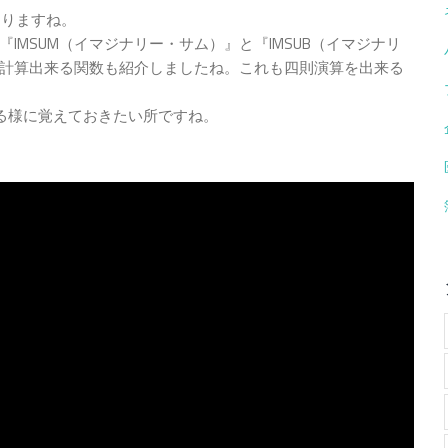
ありますね。
MSUM（イマジナリー・サム）』と『IMSUB（イマジナリ
計算出来る関数も紹介しましたね。これも四則演算を出来る
て使える様に覚えておきたい所ですね。