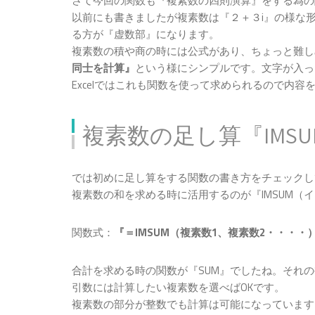
さて今回の関数も『複素数の四則演算』をする為の
以前にも書きましたが複素数は『２＋３i』の様な
る方が『虚数部』になります。
複素数の積や商の時には公式があり、ちょっと難し
同士を計算』
という様にシンプルです。文字が入っ
Excelではこれも関数を使って求められるので内
複素数の足し算『IMS
では初めに足し算をする関数の書き方をチェックし
複素数の和を求める時に活用するのが『IMSUM（
関数式：
『＝IMSUM（複素数1、複素数2・・・・
合計を求める時の関数が『SUM』でしたね。それ
引数には計算したい複素数を選べばOKです。
複素数の部分が整数でも計算は可能になっています