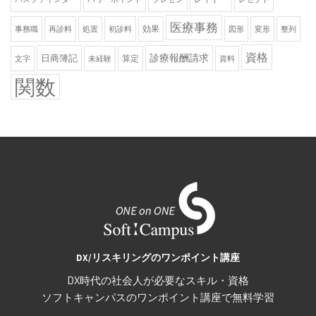
医療事務
効果
事務職
再診料
処置
初診料
図形
変形
整列
資格
診療報酬請求
日商簿記
算定
文字
未経験
資料
関数
DX/リスキリングのワンポイント講座
DX時代の社会人が必要なスキル・資格
ソフトキャンパスのワンポイント講座で無料学習