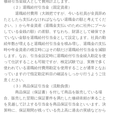
修繕引当金繰入として費用計上します。
（２）退職給付引当金（固定資産）
退職給付費用（大雑把ですが、今いる社員が全員辞め
たとしたら支払わなければならない退職金の額と考えてくだ
さい。）から年金資産（退職金支払いのために社外にプール
している金銭の額）の差額、すなわち、財源として確保でき
ていない金額を退職給付引当金として設定します。社員の勤
続年数が増えると退職給付引当金を積み増し、退職金の支払
時や年金資産の積立時にはその額だけ退職給付引当金を減額
します。なお、引当金設定時に退職給付引当金繰入勘定を使
って仕訳することも可能ですが、検定試験では、実務で多く
使われている退職給付費用勘定を使用することが通常となお
っていますので指定勘定科目の確認をしっかり行うようご注
意ください。
（３）商品保証引当金（流動負債）
商品保証（保証書）を付して商品を販売している場
合、販売した翌期に保証要件を満たした修繕依頼が来ること
を見越して計上する引当金を商品保証引当金といいます。決
算時に、保証期間が残っている売上高に過去の実績などから