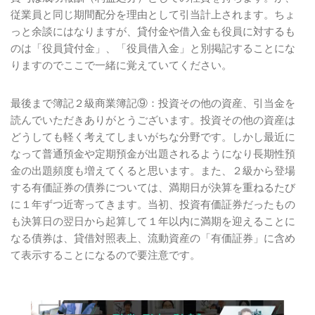
従業員と同じ期間配分を理由として引当計上されます。ちょ
っと余談にはなりますが、貸付金や借入金も役員に対するも
のは「役員貸付金」、「役員借入金」と別掲記することにな
りますのでここで一緒に覚えていてください。
最後まで簿記２級商業簿記⑨：投資その他の資産、引当金を
読んでいただきありがとうございます。投資その他の資産は
どうしても軽く考えてしまいがちな分野です。しかし最近に
なって普通預金や定期預金が出題されるようになり長期性預
金の出題頻度も増えてくると思います。また、２級から登場
する有価証券の債券については、満期日が決算を重ねるたび
に１年ずつ近寄ってきます。当初、投資有価証券だったもの
も決算日の翌日から起算して１年以内に満期を迎えることに
なる債券は、貸借対照表上、流動資産の「有価証券」に含め
て表示することになるので要注意です。