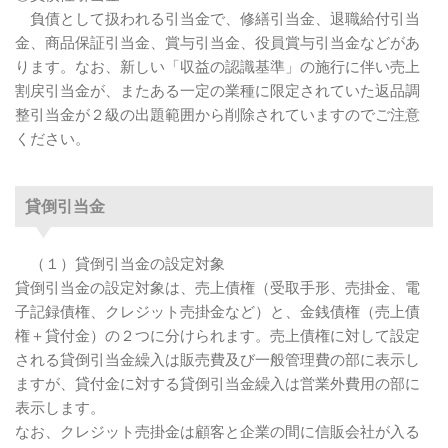
負債として扱われる引当金で、修繕引当金、退職給付引当
金、商品保証引当金、賞与引当金、役員賞与引当金などがあ
ります。なお、新しい「収益の認識基準」の施行に伴い売上
割戻引当金が、またある一定の業種に限定されていた返品調
整引当金が２級の出題範囲から削除されていますのでご注意
ください。
貸倒引当金
（１）貸倒引当金の設定対象
貸倒引当金の設定対象は、売上債権（受取手形、売掛金、電
子記録債権、クレジット売掛金など）と、金銭債権（売上債
権＋貸付金）の２つに分けられます。売上債権に対して設定
される貸倒引当金繰入は販売費及び一般管理費の部に表示し
ますが、貸付金に対する貸倒引当金繰入は営業外費用の部に
表示します。
なお、クレジット売掛金は顧客と企業の間に信販会社が入る