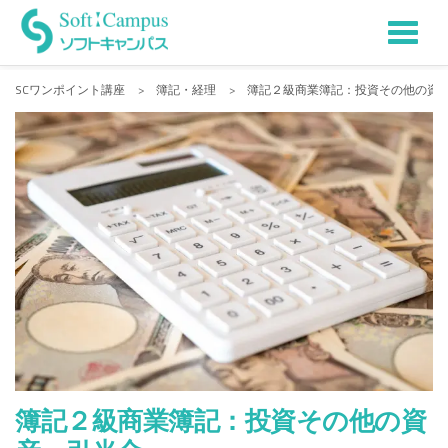
Tog
Skip
to
nav
SCワンポイント講座
>
簿記・経理
>
簿記２級商業簿記：投資その他の資
content
簿記２級商業簿記：投資その他の資