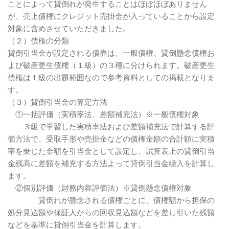
ことによって貸倒れが発生することはほぼほぼありません
が、売上債権にクレジット売掛金が入っていることから設定
対象に含めさせていただきました。
（２）債権の分類
貸倒引当金が設定される債券は、一般債権、貸倒懸念債権お
よび破産更生債権（１級）の３種に分けられます。破産更生
債権は１級の出題範囲なので参考資料としての掲載となりま
す。
（３）貸倒引当金の算定方法
①一括評価（実積率法、差額補充法）※一般債権対象
３級で学習した実積率法および差額補充法で計算する評
価方法で、受取手形や売掛金などの債権金額の合計額に実積
率を乗じた金額を引当金として設定し、試算表上の貸倒引当
金残高に差額を補充する方法よって貸倒引当金繰入を計算し
ます。
②個別評価（財務内容評価法）※貸倒懸念債権対象
貸倒れが懸念される債権ごとに、債権額から担保の
処分見込額や保証人からの回収見込額などを差し引いた残額
などを基準に貸倒引当金を計算します。