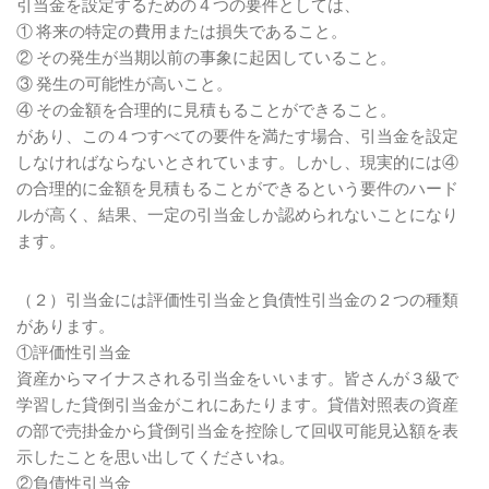
引当金を設定するための４つの要件としては、
① 将来の特定の費用または損失であること。
② その発生が当期以前の事象に起因していること。
③ 発生の可能性が高いこと。
④ その金額を合理的に見積もることができること。
があり、この４つすべての要件を満たす場合、引当金を設定
しなければならないとされています。しかし、現実的には④
の合理的に金額を見積もることができるという要件のハード
ルが高く、結果、一定の引当金しか認められないことになり
ます。
（２）引当金には評価性引当金と負債性引当金の２つの種類
があります。
①評価性引当金
資産からマイナスされる引当金をいいます。皆さんが３級で
学習した貸倒引当金がこれにあたります。貸借対照表の資産
の部で売掛金から貸倒引当金を控除して回収可能見込額を表
示したことを思い出してくださいね。
②負債性引当金