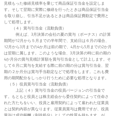
見積もった修繕見積率を乗じて商品保証引当金を設定しま
す。そして翌期に実際に修繕を行ったときは商品保証引当金
を取り崩し、引当不足があるときは商品保証費勘定で費用と
して処理します。
（４）賞与引当金（流動負債）
例えば、3月決算の会社の夏の賞与（ボーナス）の計算
期間が12月から５月までの半年間で、支給日は６月の場合、
12月から3月までの4か月は前の期で、4月から5月までの2か月
は翌期に属します。このような場合、3月決算の時に前の期の
4か月分の賞与見積計算額を賞与引当金として計上します。そ
して６月に賞与を支給する際に前の期の分は賞与引当金、翌
期の２か月分は賞与手当勘定などで処理をします。これも費
用の期間配分をしっかり行うために必要な処理となります。
（５）役員賞与引当金（流動負債）
上記（４）賞与引当金の役員バージョンの引当金で
す。もともと役員とは株主総会から委任契約によって任命さ
れた方たちをいい、役員と雇用契約によって雇われた従業員
とは契約内容が異なります。従業員賞与は費用ですが、役員
賞与は成功報酬（利益処分）としての性質を持ちます。が、