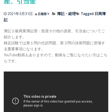
産、引当金
2021年3月31日
簿記・経理
Tagged
日商簿
広報部Ｙ
記
簿記２級商業簿記⑨：投資その他の資産、引当金についてご
紹介します。
検定試験では第１問の仕訳問題、第３問の決算問題に登場す
る重要事項になります。
YouTube動画もありますので、動画をご覧になりたい方はこち
らです。