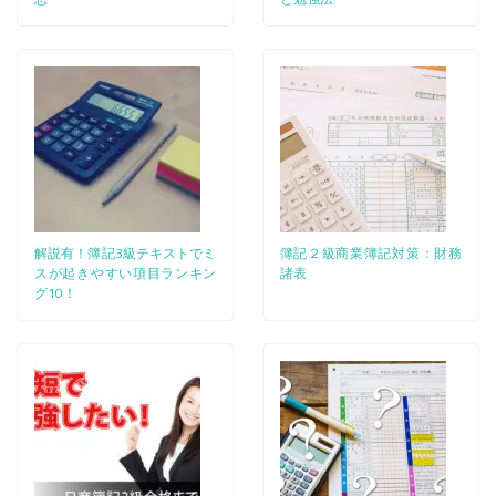
解説有！簿記3級テキストでミ
簿記２級商業簿記対策：財務
スが起きやすい項目ランキン
諸表
グ10！