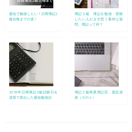
最短で勉強したい！日商簿記2
簿記３級 簿記を勉強・受験
級合格までの道！
したい人がまず思う素朴な疑
問。簿記って何？
2018年日商簿記3級試験日＆
簿記２級商業簿記⑤：固定資
逆算で算出した最短勉強法
産（その１）
投稿ナビゲーション