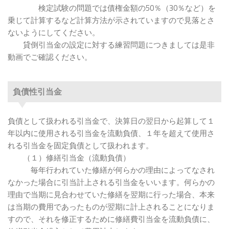
検定試験の問題では債権金額の50％（30％など）を
乗じて計算するなど計算方法が示されていますので見落とさ
ないようにしてください。
貸倒引当金の設定に対する練習問題につきましては是非
動画でご確認ください。
負債性引当金
負債として扱われる引当金で、決算日の翌日から起算して１
年以内に使用される引当金を流動負債、１年を超えて使用さ
れる引当金を固定負債として扱われます。
（１）修繕引当金（流動負債）
毎年行われていた修繕が何らかの理由によってなされ
なかった場合に引当計上される引当金をいいます。何らかの
理由で当期に見合わせていた修繕を翌期に行った場合、本来
は当期の費用であったものが翌期に計上されることになりま
すので、それを修正するために修繕費引当金を流動負債に、