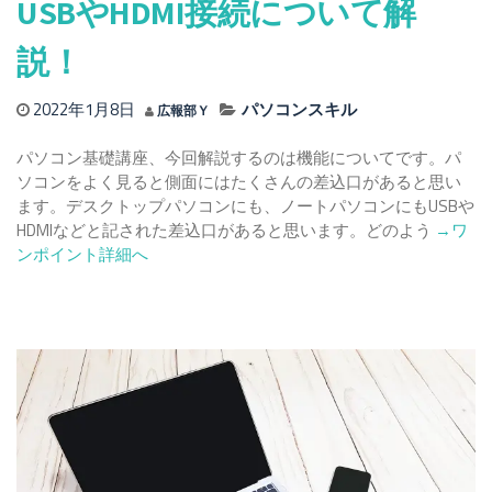
USBやHDMI接続について解
方
法
説！
5
パ
タ
2022年1月8日
パソコンスキル
広報部Ｙ
ー
ン
パソコン基礎講座、今回解説するのは機能についてです。パ
を
ソコンをよく見ると側面にはたくさんの差込口があると思い
紹
ます。デスクトップパソコンにも、ノートパソコンにもUSBや
介！
Read
HDMIなどと記された差込口があると思います。どのよう
→ワ
more
ンポイント詳細へ
about
【パ
ソ
コ
ン
基
礎】
パ
ソ