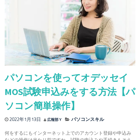
速
度
を
上
げ
る
コ
ツ・
覚
え
パソコンを使ってオデッセイ
方・
練
習
MOS試験申込みをする方法【パ
方
法
ソコン簡単操作】
に
つ
2022年1月13日
パソコンスキル
広報部Ｙ
い
て
何をするにもインターネット上でのアカウント登録や申込み
解
などの操作は当たり前ですね。試験の申込みや手続きもそう