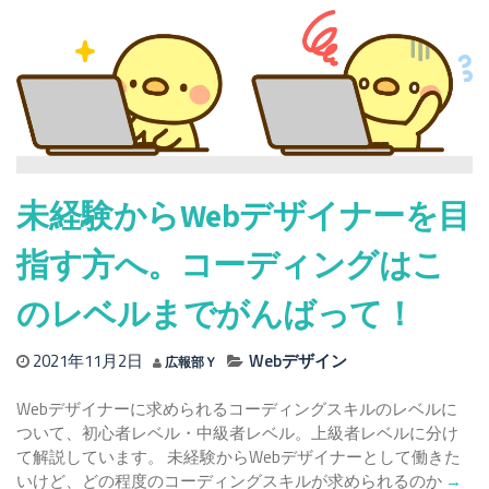
心
者
か
ら
ま
る
で
プ
ロ！
未経験からWebデザイナーを目
デ
ザ
指す方へ。コーディングはこ
イ
ン
のレベルまでがんばって！
初
心
2021年11月2日
Webデザイン
広報部Ｙ
者
が
Webデザイナーに求められるコーディングスキルのレベルに
や
ついて、初心者レベル・中級者レベル。上級者レベルに分け
り
て解説しています。 未経験からWebデザイナーとして働きた
が
Read
いけど、どの程度のコーディングスキルが求められるのか
→