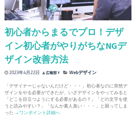
ス・
制
作
会
社
初心者からまるでプロ！デザ
へ
の
イン初心者がやりがちなNGデ
デ
ザ
ザイン改善方法
イ
ン
2023年4月22日
Webデザイン
広報部Ｙ
依
頼
「デザイナーじゃないんだけど・・・」初心者なのに突然デ
よ
ザインをやる必要ができたが、いざデザインをやってみると
く
「どこを目立つようにする必要があるの？」「どの文字を使
あ
うと読みやすい？」「なんか素人臭い・・・」と困ってしま
る
Read
った
→ワンポイント詳細へ
ト
more
ラ
about
ブ
初
ル