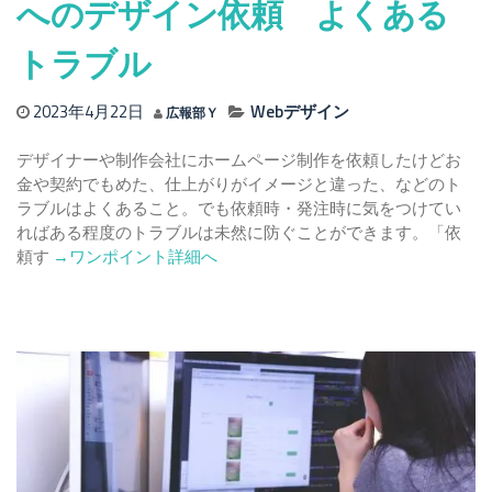
へのデザイン依頼 よくある
れ
方
トラブル
を
解
説！
2023年4月22日
Webデザイン
広報部Ｙ
デザイナーや制作会社にホームページ制作を依頼したけどお
金や契約でもめた、仕上がりがイメージと違った、などのト
ラブルはよくあること。でも依頼時・発注時に気をつけてい
ればある程度のトラブルは未然に防ぐことができます。「依
Read
頼す
→ワンポイント詳細へ
more
about
個
人・
フ
リ
ー
ラ
ン