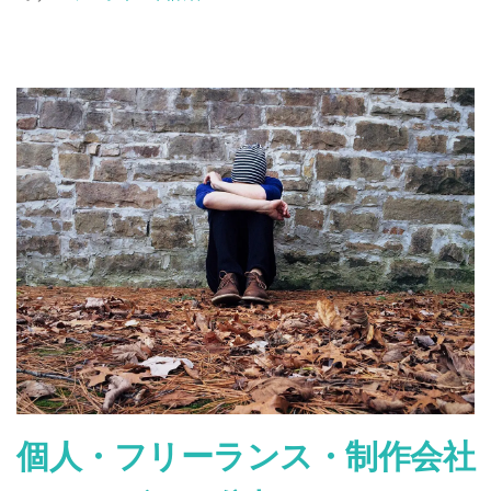
more
about
【パ
ソ
コ
ン
基
礎】
パ
ソ
コ
ン
の
種
類
と
電
源
個人・フリーランス・制作会社
の
入