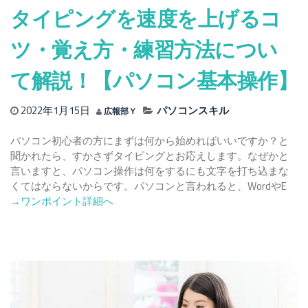
タイピングを速度を上げるコ
使
い
方・
ツ・覚え方・練習方法につい
操
作
て解説！【パソコン基本操作】
を
紹
2022年1月15日
パソコンスキル
広報部Ｙ
介
【パ
パソコン初心者の方にまずは何から始めればいいですか？と
ソ
聞かれたら、すかさずタイピングとお応えします。なぜかと
コ
言いますと、パソコン操作は何をするにも文字を打ち込まな
ン
Rea
くてはならないからです。パソコンと言われると、WordやE
基
mor
→ワンポイント詳細へ
礎】
abou
タ
イ
ピ
ン
グ
を