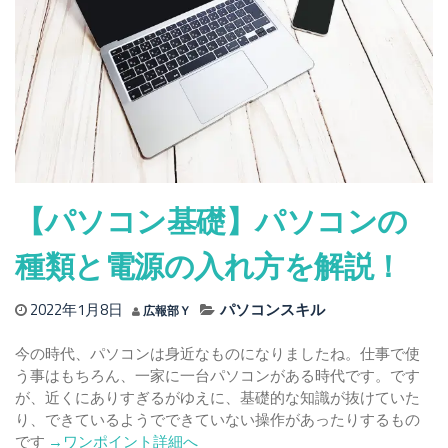
コ
ン
別
USB
や
HDMI
接
続
に
つ
【パソコン基礎】パソコンの
い
て
種類と電源の入れ方を解説！
解
説！
2022年1月8日
パソコンスキル
広報部Ｙ
今の時代、パソコンは身近なものになりましたね。仕事で使
う事はもちろん、一家に一台パソコンがある時代です。です
が、近くにありすぎるがゆえに、基礎的な知識が抜けていた
り、できているようでできていない操作があったりするもの
Read
です
→ワンポイント詳細へ