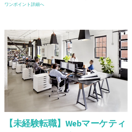
ち
more
ワンポイント詳細へ
な
about
NG
未
デ
経
ザ
験
イ
か
ン
ら
改
Web
善
デ
方
ザ
法
イ
ナ
ー
を
目
指
す
方
【未経験転職】Webマーケティ
へ。
コ