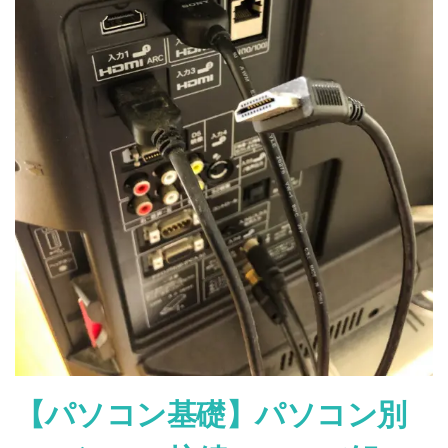
初
心
者
必
見！】
パ
ソ
コ
ン
を
イ
ン
タ
ー
ネ
ッ
ト
に
【パソコン基礎】パソコン別
繋
ぐ