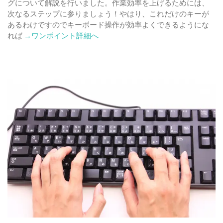
グについて解説を行いました。作業効率を上げるためには、
次なるステップに参りましょう！やはり、これだけのキーが
あるわけですのでキーボード操作が効率よくできるようにな
Read
れば
→ワンポイント詳細へ
more
about
最
低
限
覚
え
て
お
き
た
い
キ
ー
ボ
ー
ド