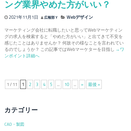
ー
ング業界やめた方がいい？
デ
ィ
2021年11月1日
Webデザイン
広報部Ｙ
ン
グ
マーケティング会社に転職したいと思ってWebマーケティン
は
グの求人を検索すると「やめた方がいい」と出てきて不安を
こ
感じたことはありませんか？ 何故その様なことを言われてい
の
Read
るのでしょうか？ この記事ではWebマーケターを目指し
→ワ
レ
more
ンポイント詳細へ
ベ
about
ル
【未
ま
経
で
験
1 / 11
1
2
3
4
5
...
10
...
»
最後 »
が
転
ん
職】
ば
Web
っ
マ
カテゴリー
て！
ー
ケ
CAD・製図
テ