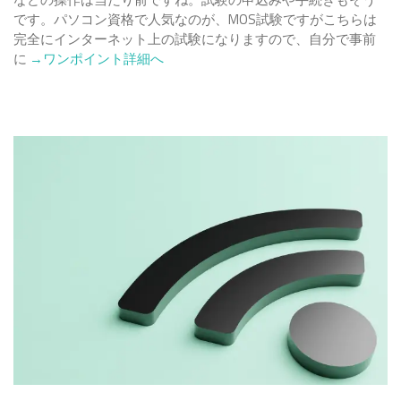
説！
です。パソコン資格で人気なのが、MOS試験ですがこちらは
【パ
完全にインターネット上の試験になりますので、自分で事前
ソ
Read
に
→ワンポイント詳細へ
コ
more
ン
about
基
パ
本
ソ
操
コ
作】
ン
を
使
っ
て
オ
デ
ッ
セ
イ
MOS
試