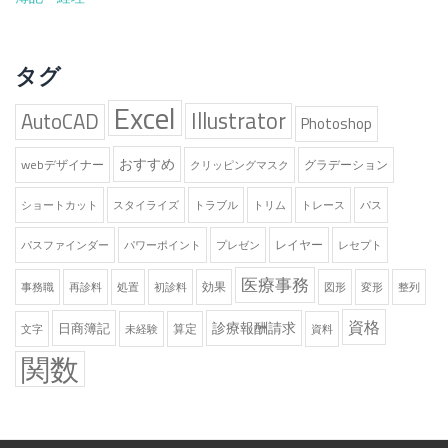
タグ
Excel
Illustrator
AutoCAD
Photoshop
おすすめ
webデザイナー
グラデーション
クリッピングマスク
ショートカット
スタイライズ
トラブル
トリム
トレース
パス
レイヤー
パスファインダー
パワーポイント
プレゼン
レセプト
医療事務
効果
事務職
再診料
処置
初診料
図形
変形
整列
資格
診療報酬請求
日商簿記
算定
文字
未経験
資料
関数