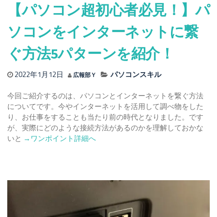
【パソコン超初心者必見！】パ
験
申
込
ソコンをインターネットに繋
み
を
ぐ方法5パターンを紹介！
す
る
2022年1月12日
パソコンスキル
広報部Ｙ
方
法
今回ご紹介するのは、パソコンとインターネットを繋ぐ方法
【パ
についてです。今やインターネットを活用して調べ物をした
ソ
り、お仕事をすることも当たり前の時代となりました。です
コ
が、実際にどのような接続方法があるのかを理解しておかな
ン
Read
いと
→ワンポイント詳細へ
簡
more
単
about
操
【パ
作】
ソ
コ
ン
超