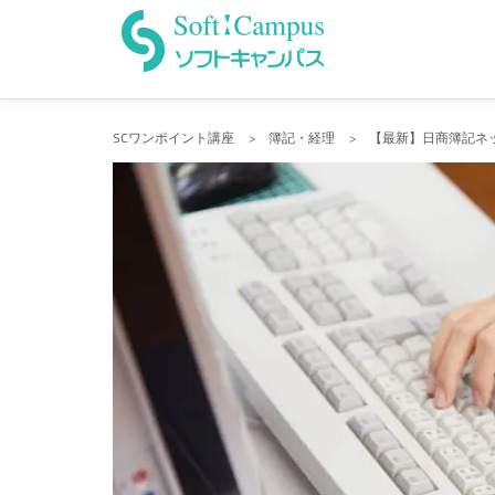
Skip
to
content
SCワンポイント講座
>
簿記・経理
>
【最新】日商簿記ネ