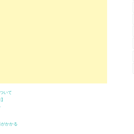
ついて
日】
す
料がかかる