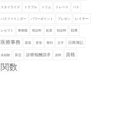
スタイライズ
トラブル
トリム
トレース
パス
レイヤー
パスファインダー
パワーポイント
プレゼン
効果
レセプト
事務職
再診料
処置
初診料
医療事務
日商簿記
図形
変形
整列
文字
資格
診療報酬請求
算定
未経験
資料
関数