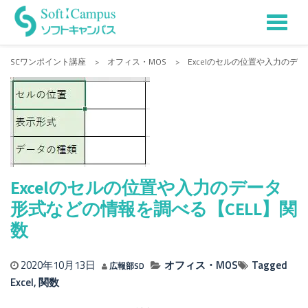
Tog
Skip
to
nav
SCワンポイント講座
>
オフィス・MOS
>
Excelのセルの位置や入力のデ
content
Excelのセルの位置や入力のデータ
形式などの情報を調べる【CELL】関
数
2020年10月13日
オフィス・MOS
Tagged
広報部SD
Excel
,
関数