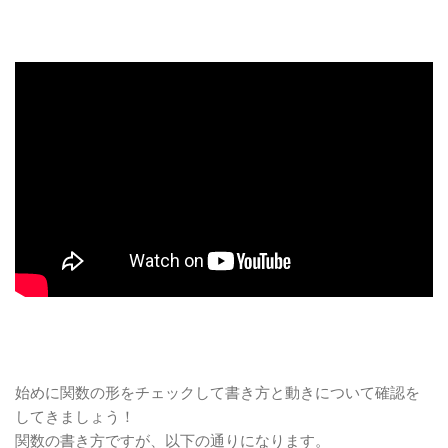
『検査の種類』で指定する内容についてチ
ェック！
Excelのセルの情報を調べる『CELL』を使ってみよ
う！
検査の種類を『address』にしてセルの位
置を調べよう
検査の種類を『format』にして表示形式の
設定を調べよう
検査の種類を『type』にしてセルにあるデ
ータの種類を調べよう
Excelのセルの位置や入力のデータ形式などの情報
を調べる【CELL】関数｜【まとめ】
始めに関数の形をチェックして書き方と動きについて確認を
してきましょう！
関数の書き方ですが、以下の通りになります。