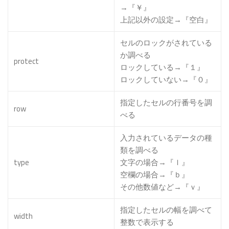
→『￥』
上記以外の設定→『空白』
セルのロックがされている
か調べる
protect
ロックしている→『１』
ロックしていない→『０』
指定したセルの行番号を調
row
べる
入力されているデータの種
類を調べる
type
文字の場合→『ｌ』
空欄の場合→『ｂ』
その他数値など→『ｖ』
指定したセルの幅を調べて
width
整数で表示する