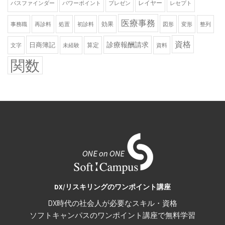
レイヤー
パスファインダー
パワーポイント
プレゼン
レセプト
医療事務
効果
事務職
再診料
処置
初診料
図形
変形
整列
資格
診療報酬請求
日商簿記
算定
文字
未経験
資料
関数
DX/リスキリングのワンポイント講座
DX時代の社会人が必要なスキル・資格
ソフトキャンパスのワンポイント講座で無料学習