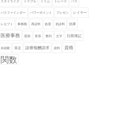
スタイライズ
トラブル
トリム
トレース
パス
レイヤー
パスファインダー
パワーポイント
プレゼン
効果
レセプト
事務職
再診料
処置
初診料
医療事務
日商簿記
図形
変形
整列
文字
資格
診療報酬請求
算定
未経験
資料
関数