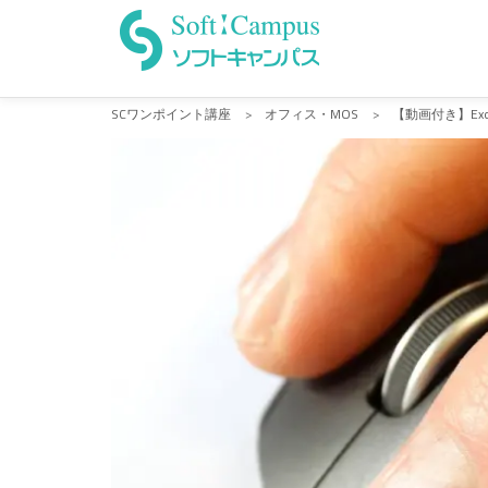
Skip
to
content
SCワンポイント講座
>
オフィス・MOS
>
【動画付き】E